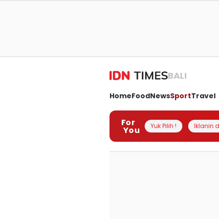
BALI
Home
Food
News
Sport
Travel
For
Yuk Pilih !
Iklanin d
You