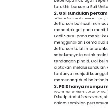
beberapa klub Liga 1 seper
terakhir bersama Bali Unite
2. Gol sundulan pertam
Jefferson Assis setelah mencetak gol. (I
Jefferson berhasil memeca
mencetak gol pada menit 
Fadil Sausu pada menit-ke4
menggunakan skema dua str
Jefferson telah menorehkan
sebelumnya ia cetak melalu
tendangan pinalti. Gol ke
ciptakan melalui sundulan 
tentunya menjadi keunggula
memenangi duel bola-bola
3. PSIS hanya mampu me
Pertandingan antara PSIS vs Bali United.
Dikutip dari
Aiscore.com
,
st
dalam sembilan pertemuan