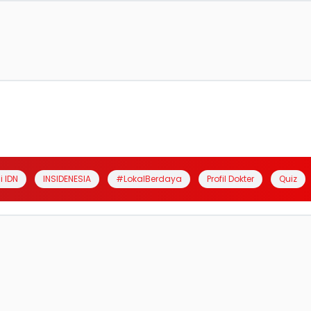
i IDN
INSIDENESIA
#LokalBerdaya
Profil Dokter
Quiz