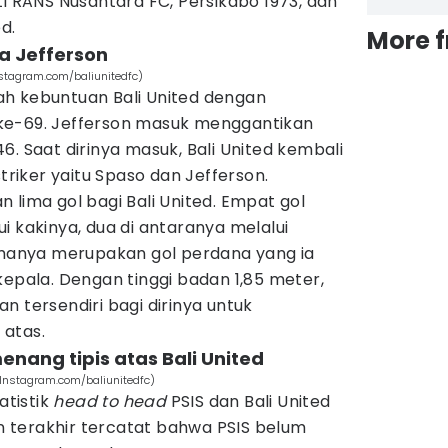
ti RANS Nusantara FC, Persikabo 1973, dan
d.
More 
a Jefferson
nstagram.com/baliunitedfc)
h kebuntuan Bali United dengan
ke-69. Jefferson masuk menggantikan
6. Saat dirinya masuk, Bali United kembali
iker yaitu Spaso dan Jefferson.
 lima gol bagi Bali United. Empat gol
i kakinya, dua di antaranya melalui
limanya merupakan gol perdana yang ia
kepala. Dengan tinggi badan 1,85 meter,
n tersendiri bagi dirinya untuk
 atas.
nang tipis atas Bali United
 (Instagram.com/baliunitedfc)
atistik
head to head
PSIS dan Bali United
 terakhir tercatat bahwa PSIS belum