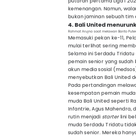
putaran pertama Liga 1 2022
kemenangan. Namun, walaup
bukan jaminan sebuah tim
4. Bali United menur
Rahmat Arujna saat melawan Barito Pute
Memasuki pekan ke-11, Pelat
mulai terlihat sering me
Selama ini Serdadu Tridat
pemain senior yang sudah
akun media sosial (medsos) 
menyebutkan Bali United d
Pada pertandingan melaw
kesempatan pemain mudany
muda Bali United seperti R
Infantrie, Agus Mahendra, 
rutin menjadi
starter
lini b
muda Serdadu Tridatu tida
sudah senior. Mereka hany