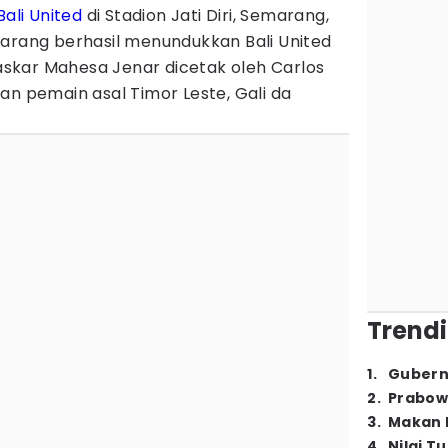
Bali United
di Stadion Jati Diri, Semarang,
marang berhasil menundukkan Bali United
 Laskar Mahesa Jenar dicetak oleh Carlos
an pemain asal Timor Leste, Gali da
Trendi
1
.
Gubern
2
.
Prabow
3
.
Makan B
4
.
Nilai T