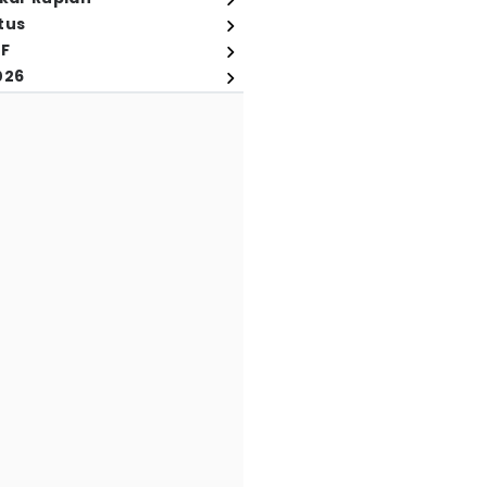
tus
FF
026