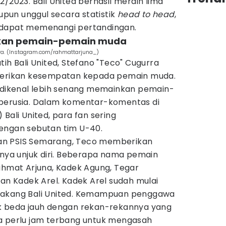
/2023. Bali United berhasil meraih lima
un unggul secara statistik
head to head
,
 dapat memenangi pertandingan.
unkan pemain-pemain muda
ra. (Instagram.com/rahmattarjuna_)
ih Bali United, Stefano "Teco" Cugurra
mberikan kesempatan kepada pemain muda.
u dikenal lebih senang memainkan pemain-
 berusia. Dalam komentar-komentas di
Bali United, para fan sering
engan sebutan tim U-40.
an PSIS Semarang, Teco memberikan
a unjuk diri. Beberapa nama pemain
ahmat Arjuna, Kadek Agung, Tegar
dan Kadek Arel. Kadek Arel sudah mulai
elakang Bali United. Kemampuan penggawa
k beda jauh dengan rekan-rekannya yang
a perlu jam terbang untuk mengasah