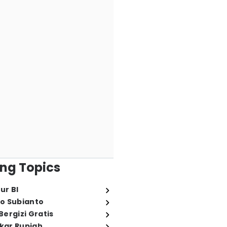
ng Topics
ur BI
o Subianto
ergizi Gratis
ukar Rupiah