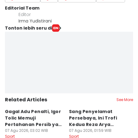
Editorial Team
Editor
Irma Yudistirani
Tonton lebih seru di
Related Articles
See More
Gagal Adu Penalti, Igor
Sang Penyelamat
P
Tolic Memuji
Persebaya, Ini Trofi
P
Pertahanan Persib yang
Kedua Reza Arya
A
Solid
07 Agu 2026, 03:02 WIB
Bersama Tavares
07 Agu 2026, 01:59 WIB
06
Sport
Sport
Sp