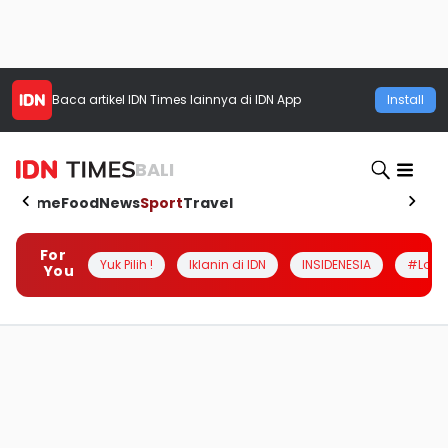
Baca artikel
IDN Times
lainnya di IDN App
Install
BALI
Home
Food
News
Sport
Travel
For
Yuk Pilih !
Iklanin di IDN
INSIDENESIA
#Loka
You