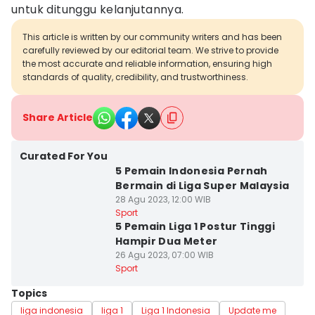
untuk ditunggu kelanjutannya.
This article is written by our community writers and has been
carefully reviewed by our editorial team. We strive to provide
the most accurate and reliable information, ensuring high
standards of quality, credibility, and trustworthiness.
Share Article
Curated For You
5 Pemain Indonesia Pernah
Bermain di Liga Super Malaysia
28 Agu 2023, 12:00 WIB
Sport
5 Pemain Liga 1 Postur Tinggi
Hampir Dua Meter
26 Agu 2023, 07:00 WIB
Sport
Topics
liga indonesia
liga 1
Liga 1 Indonesia
Update me