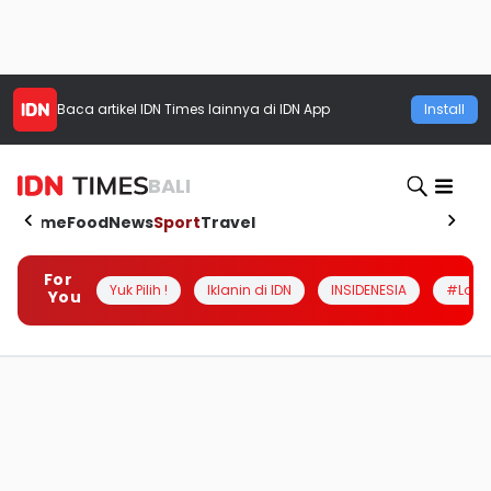
Baca artikel
IDN Times
lainnya di IDN App
Install
BALI
Home
Food
News
Sport
Travel
For
Yuk Pilih !
Iklanin di IDN
INSIDENESIA
#Loka
You