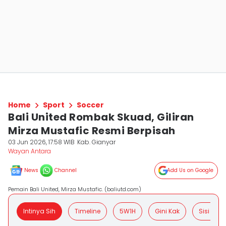
Home
Sport
Soccer
Bali United Rombak Skuad, Giliran
Mirza Mustafic Resmi Berpisah
03 Jun 2026, 17:58 WIB
Kab. Gianyar
Wayan Antara
News
Channel
Add Us on Google
Pemain Bali United, Mirza Mustafic. (baliutd.com)
Intinya Sih
Timeline
5W1H
Gini Kak
Sisi Posit