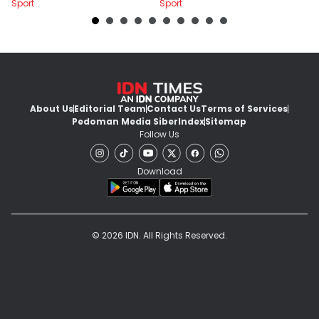
Sport
Sport
Sp
About Us
Editorial Team
Contact Us
Terms of Services
Pedoman Media Siber
Index
Sitemap
Follow Us
Download
© 2026 IDN. All Rights Reserved.