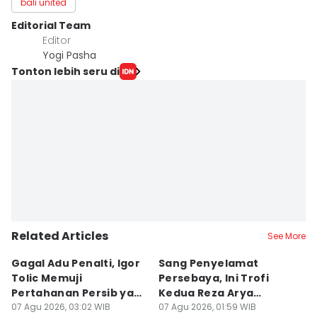
bali united
Editorial Team
Editor
Yogi Pasha
Tonton lebih seru di
Related Articles
See More
Gagal Adu Penalti, Igor
Sang Penyelamat
P
Tolic Memuji
Persebaya, Ini Trofi
P
Pertahanan Persib yang
Kedua Reza Arya
A
Solid
07 Agu 2026, 03:02 WIB
Bersama Tavares
07 Agu 2026, 01:59 WIB
06