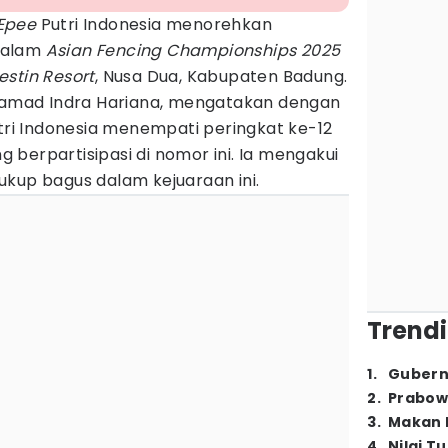
Epee
Putri Indonesia menorehkan
dalam
Asian Fencing Championships 2025
stin Resort
, Nusa Dua, Kabupaten Badung.
hamad Indra Hariana, mengatakan dengan
ri Indonesia menempati peringkat ke-12
ng berpartisipasi di nomor ini. Ia mengakui
ukup bagus dalam kejuaraan ini.
Trendi
1
.
Gubern
2
.
Prabow
3
.
Makan B
4
.
Nilai T