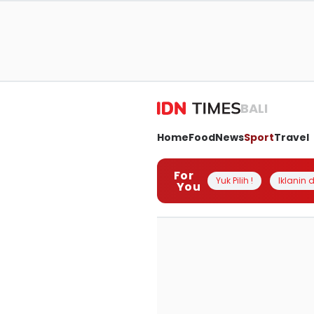
BALI
Home
Food
News
Sport
Travel
For
Yuk Pilih !
Iklanin d
You