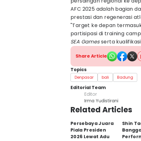
persaingan regional ke de
AFC 2025 adalah bagian da
prestasi dan regenerasi atl
"Target ke depan termasuk
partisipasi di training ca
SEA Games
serta kualifikas
Share Article
Topics
Denpasar
bali
Badung
Editorial Team
Editor
Irma Yudistirani
Related Articles
Persebaya Juara
Shin T
Piala Presiden
Bangga
2026 Lewat Adu
Perfor