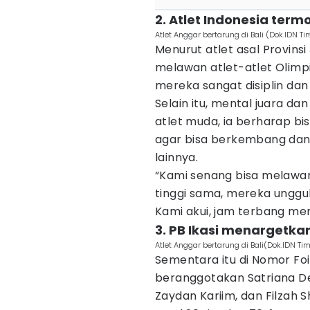
2. Atlet Indonesia term
Atlet Anggar bertarung di Bali (Dok.IDN 
Menurut atlet asal Provinsi
melawan atlet-atlet Olimpi
mereka sangat disiplin da
Selain itu, mental juara da
atlet muda, ia berharap bi
agar bisa berkembang dan
lainnya.
“Kami senang bisa melawan
tinggi sama, mereka ungg
Kami akui, jam terbang mere
3. PB Ikasi menargetkan
Atlet Anggar bertarung di Bali(Dok.IDN T
Sementara itu di Nomor Foi
beranggotakan Satriana Den
Zaydan Kariim, dan Filzah S