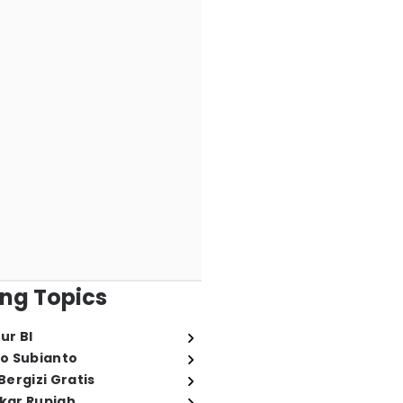
ng Topics
ur BI
o Subianto
ergizi Gratis
ukar Rupiah