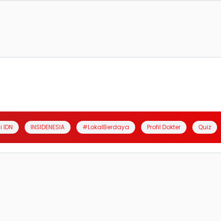
i IDN
INSIDENESIA
#LokalBerdaya
Profil Dokter
Quiz