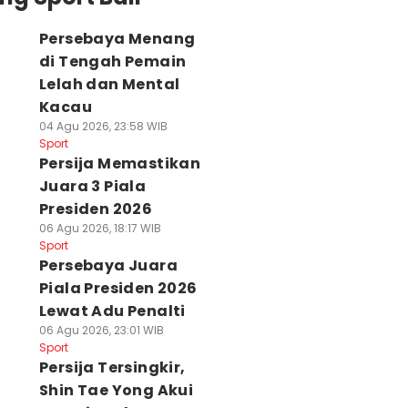
Persebaya Menang
di Tengah Pemain
Lelah dan Mental
Kacau
04 Agu 2026, 23:58 WIB
Sport
Persija Memastikan
Juara 3 Piala
Presiden 2026
06 Agu 2026, 18:17 WIB
Sport
Persebaya Juara
Piala Presiden 2026
Lewat Adu Penalti
06 Agu 2026, 23:01 WIB
Sport
ersebaya
Istirahat Tak
Persija Tersingki
Persija Tersingkir,
enang di Tengah
Sesuai FIFA, Igor
Shin Tae Yong Ak
Shin Tae Yong Akui
emain Lelah dan
Tolic Cemas
Pemain Belum