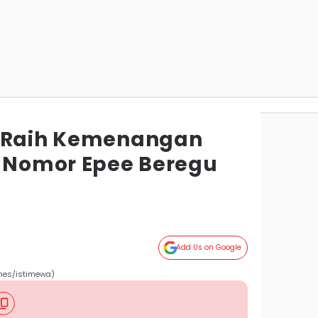
a Raih Kemenangan
i Nomor Epee Beregu
Add Us on Google
Times/istimewa)