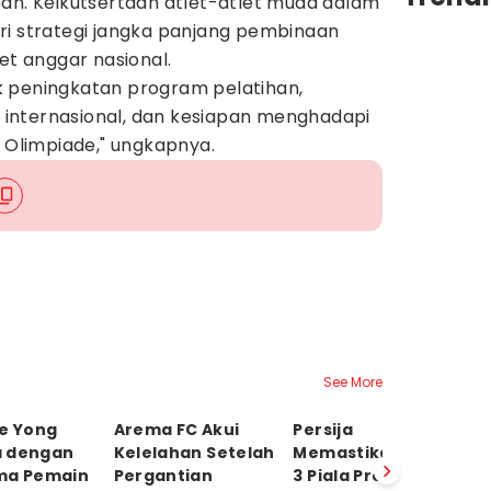
pan. Keikutsertaan atlet-atlet muda dalam
ri strategi jangka panjang pembinaan
et anggar nasional.
 peningkatan program pelatihan,
mp internasional, dan kesiapan menghadapi
i Olimpiade," ungkapnya.
See More
ae Yong
Arema FC Akui
Persija
P
 dengan
Kelelahan Setelah
Memastikan Juara
M
ma Pemain
Pergantian
3 Piala Presiden
P