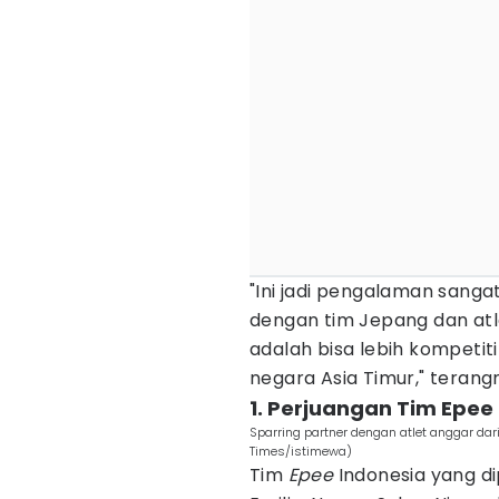
"Ini jadi pengalaman sanga
dengan tim Jepang dan atl
adalah bisa lebih kompeti
negara Asia Timur," terang
1. Perjuangan Tim Epee
Sparring partner dengan atlet anggar dari
Times/istimewa)
Tim
Epee
Indonesia yang di