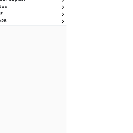
tus
FF
026