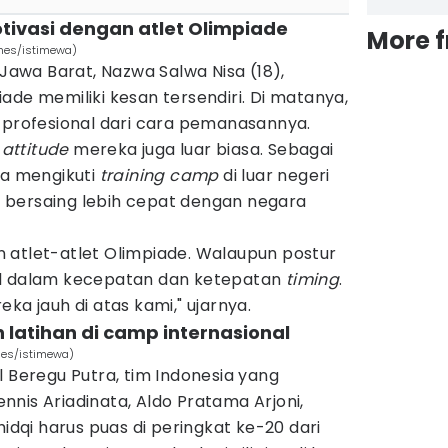
otivasi dengan atlet Olimpiade
More 
Times/istimewa)
 Jawa Barat, Nazwa Salwa Nisa (18),
ade memiliki kesan tersendiri. Di matanya,
n profesional dari cara pemanasannya.
n
attitude
mereka juga luar biasa. Sebagai
sa mengikuti
training camp
di luar negeri
 bersaing lebih cepat dengan negara
 atlet-atlet Olimpiade. Walaupun postur
ul dalam kecepatan dan ketepatan
timing
.
ka jauh di atas kami," ujarnya.
 latihan di camp internasional
imes/istimewa)
l Beregu Putra, tim Indonesia yang
nis Ariadinata, Aldo Pratama Arjoni,
hidqi harus puas di peringkat ke-20 dari