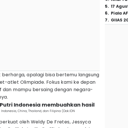
5
.
17 Agus
6
.
Piala A
7
.
GIIAS 2
t berharga, apalagi bisa bertemu langsung
et-atlet Olimpiade. Fokus kami ke depan
tif dan mampu bersaing dengan negara-
nya.
 Putri Indonesia membuahkan hasil
 Indonesia, China, Thailand, dan Filipina (Dok.IDN
perkuat oleh Weldy De Fretes, Jessyca