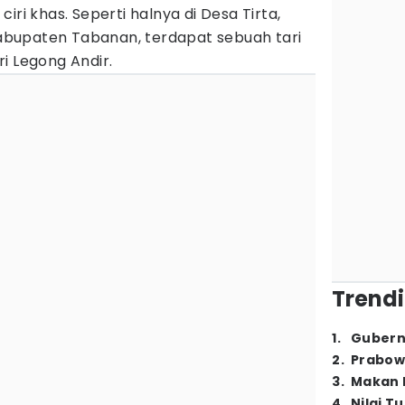
iri khas. Seperti halnya di Desa Tirta,
bupaten Tabanan, terdapat sebuah tari
i Legong Andir.
Trendi
1
.
Gubern
2
.
Prabow
3
.
Makan B
4
.
Nilai T