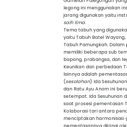
Gamelan Palegongan yang 
legong ini menggunakan in
jarang digunakan yaitu in
saih lima
.
Tema tabuh yang digunaka
yaitu Tabuh Batel Wayang,
Tabuh Pamungkah. Dalam p
memiliki beberapa sub tem
bapang, prabangsa, dan le
Keunikan dan perbedaan Ta
lainnya adalah pementas
(
sesolahan
) Ida Sesuhunan
dan Ratu Ayu Anom ini ber
setempat. Ida Sesuhunan 
saat prosesi pementasan Ta
Kolaborasi tari antara pen
menciptakan harmonisasi g
pementasannya diiringi o