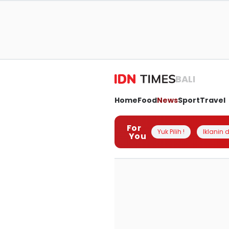
BALI
Home
Food
News
Sport
Travel
For
Yuk Pilih !
Iklanin d
You