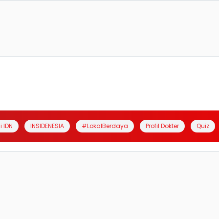
i IDN
INSIDENESIA
#LokalBerdaya
Profil Dokter
Quiz