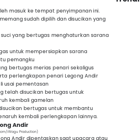
leh masuk ke tempat penyimpanan ini.
emang sudah dipilih dan disucikan yang
suci yang bertugas menghaturkan sarana
gas untuk mempersiapkan sarana
tu pemangku
yang bertugas merias penari sekaligus
ta perlengkapan penari Legong Andir
i usai pementasan
 telah disucikan bertugas untuk
uh kembali gamelan
disucikan bertugas untuk membantu
aruh kembali perlengkapan lainnya.
ong Andir
.com/iWagu Production)
Legong Andir dipentaskan saat upacara atau