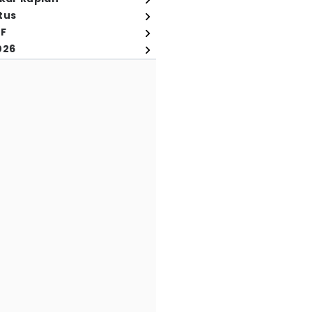
tus
FF
026