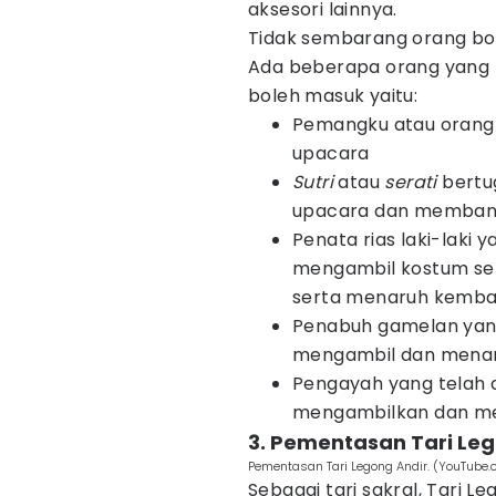
aksesori lainnya.
Tidak sembarang orang bo
Ada beberapa orang yang m
boleh masuk yaitu:
Pemangku atau orang 
upacara
Sutri
atau
serati
bertu
upacara dan memban
Penata rias laki-laki 
mengambil kostum ser
serta menaruh kembal
Penabuh gamelan yang
mengambil dan menar
Pengayah yang telah 
mengambilkan dan men
3. Pementasan Tari Leg
Pementasan Tari Legong Andir. (YouTube
Sebagai tari sakral, Tari 