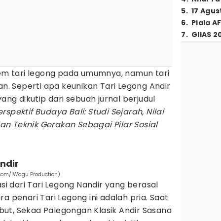
5
.
17 Agus
6
.
Piala A
7
.
GIIAS 2
 tari legong pada umumnya, namun tari
an. Seperti apa keunikan Tari Legong Andir
yang dikutip dari sebuah jurnal berjudul
spektif Budaya Bali: Studi Sejarah, Nilai
 dan Teknik Gerakan Sebagai Pilar Sosial
Andir
.com/iWagu Production)
asi dari Tari Legong Nandir yang berasal
a penari Tari Legong ini adalah pria. Saat
ut, Sekaa Palegongan Klasik Andir Sasana