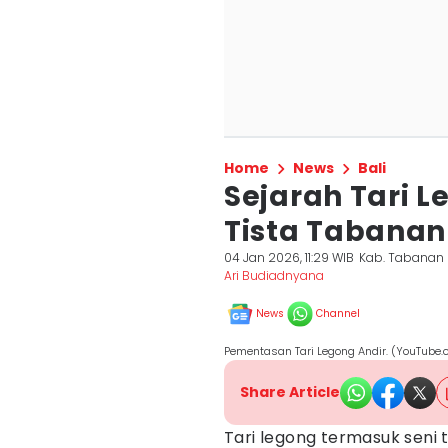
Home
News
Bali
Sejarah Tari L
Tista Tabanan
04 Jan 2026, 11:29 WIB
Kab. Tabanan
Ari Budiadnyana
News
Channel
Pementasan Tari Legong Andir. (YouTube
Share Article
Tari legong termasuk seni t