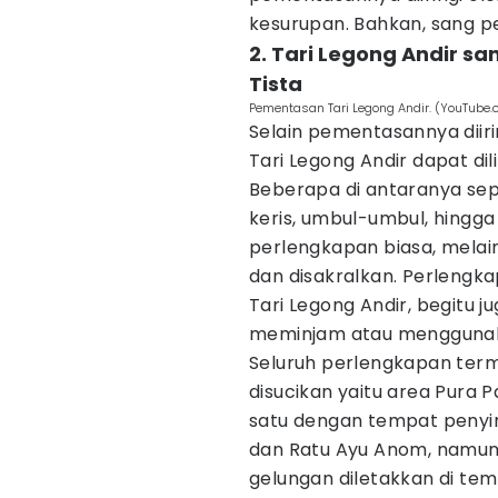
kesurupan. Bahkan, sang p
2. Tari Legong Andir s
Tista
Pementasan Tari Legong Andir. (YouTube
Selain pementasannya diiri
Tari Legong Andir dapat di
Beberapa di antaranya sep
keris, umbul-umbul, hingg
perlengkapan biasa, melai
dan disakralkan. Perlengk
Tari Legong Andir, begitu ju
meminjam atau menggunakan
Seluruh perlengkapan ter
disucikan yaitu area Pura 
satu dengan tempat penyim
dan Ratu Ayu Anom, namun 
gelungan diletakkan di tem