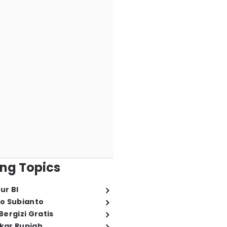
ng Topics
ur BI
o Subianto
ergizi Gratis
ukar Rupiah