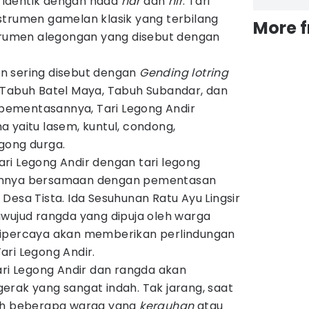
identik dengan nada
nar
dan
nir
. Tari
strumen gamelan klasik yang terbilang
More 
strumen alegongan yang disebut dengan
n sering disebut dengan
Gending lotring
 Tabuh Batel Maya, Tabuh Subandar, dan
ementasannya, Tari Legong Andir
a yaitu lasem, kuntul, condong,
gong durga.
ri Legong Andir dengan tari legong
annya bersamaan dengan pementasan
 Desa Tista. Ida Sesuhunan Ratu Ayu Lingsir
uwujud rangda yang dipuja oleh warga
dipercaya akan memberikan perlindungan
ri Legong Andir.
ari Legong Andir dan rangda akan
erak yang sangat indah. Tak jarang, saat
leh beberapa warga yang
kerauhan
atau