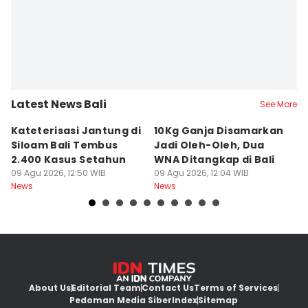
Latest News Bali
See More
Kateterisasi Jantung di
10Kg Ganja Disamarkan
B
Siloam Bali Tembus
Jadi Oleh-Oleh, Dua
P
2.400 Kasus Setahun
WNA Ditangkap di Bali
G
09 Agu 2026, 12:50 WIB
09 Agu 2026, 12:04 WIB
Ba
09
News
News
Ne
About Us
Editorial Team
Contact Us
Terms of Services
Pedoman Media Siber
Index
Sitemap