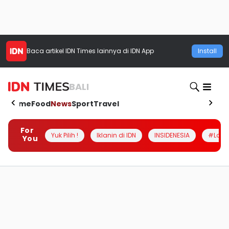
Baca artikel
IDN Times
lainnya di IDN App
Install
BALI
Home
Food
News
Sport
Travel
For
Yuk Pilih !
Iklanin di IDN
INSIDENESIA
#Loka
You