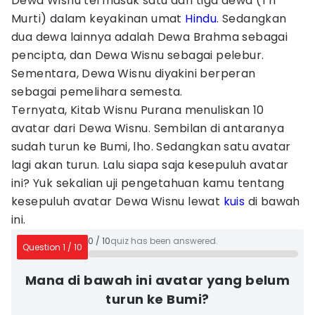
Dewa Wisnu termasuk satu dari tiga dewa (Tri
Murti) dalam keyakinan umat
Hindu
. Sedangkan
dua dewa lainnya adalah Dewa Brahma sebagai
pencipta, dan Dewa Wisnu sebagai pelebur.
Sementara, Dewa Wisnu diyakini berperan
sebagai pemelihara semesta.
Ternyata, Kitab Wisnu Purana menuliskan 10
avatar dari Dewa Wisnu. Sembilan di antaranya
sudah turun ke Bumi, lho. Sedangkan satu avatar
lagi akan turun. Lalu siapa saja kesepuluh avatar
ini? Yuk sekalian uji pengetahuan kamu tentang
kesepuluh avatar Dewa Wisnu lewat
kuis
di bawah
ini.
0
/
10
quiz has been answered.
Question
1
/
10
Mana di bawah ini avatar yang belum
turun ke Bumi?