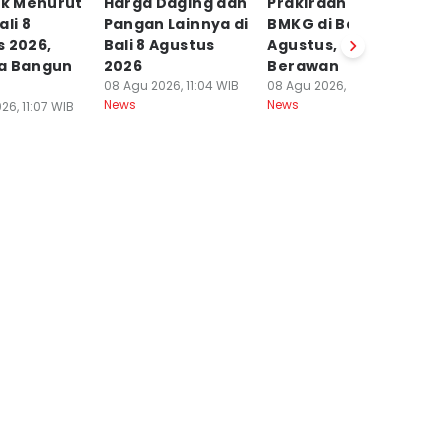
ik Menurut
Harga Daging dan
Prakiraan Cuaca
5 
ali 8
Pangan Lainnya di
BMKG di Bali 8
Si
 2026,
Bali 8 Agustus
Agustus, Cerah
07
Ne
a Bangun
2026
Berawan
08 Agu 2026, 11:04 WIB
08 Agu 2026, 09:32 WIB
News
News
26, 11:07 WIB