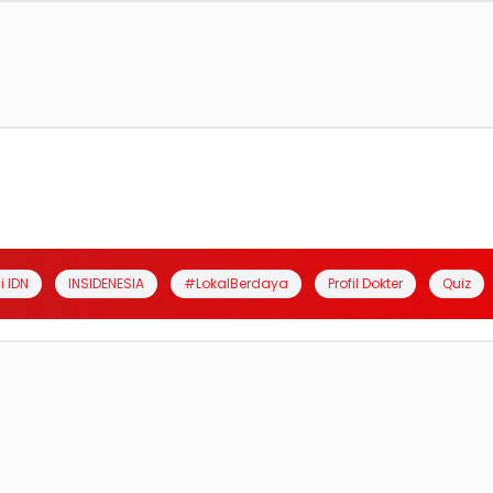
i IDN
INSIDENESIA
#LokalBerdaya
Profil Dokter
Quiz