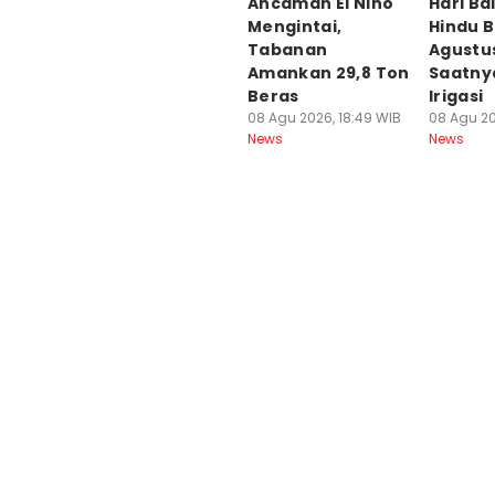
Ancaman El Nino
Hari Ba
Mengintai,
Hindu B
Tabanan
Agustus
Amankan 29,8 Ton
Saatny
Beras
Irigasi
08 Agu 2026, 18:49 WIB
08 Agu 20
News
News