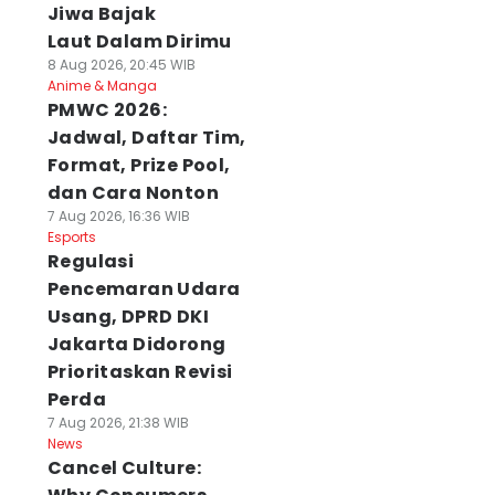
Ide Daur Ulang
Drone Misterius
HPV Bisa
Jiwa Bajak
kat Gigi Bekas
Terbang Malam
Menyerang Laki-
Laut Dalam Dirimu
 Agu 2026, 21:30 WIB
Hari Resahkan
Laki, 2.893 Siswa
8 Aug 2026, 20:45 WIB
ws
Peternak di Marga
SD di Klungkung
Anime & Manga
Tabanan
Divaksin
PMWC 2026:
07 Agu 2026, 17:20 WIB
07 Agu 2026, 13:22 WIB
Jadwal, Daftar Tim,
News
News
Format, Prize Pool,
dan Cara Nonton
7 Aug 2026, 16:36 WIB
Esports
Regulasi
Pencemaran Udara
Usang, DPRD DKI
Jakarta Didorong
Prioritaskan Revisi
Perda
7 Aug 2026, 21:38 WIB
News
Cancel Culture: