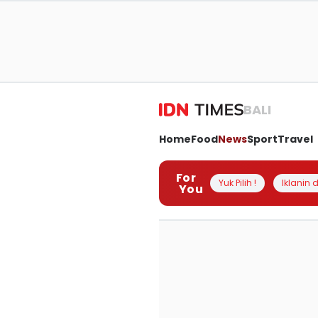
BALI
Home
Food
News
Sport
Travel
For
Yuk Pilih !
Iklanin d
You