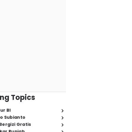
ng Topics
ur BI
o Subianto
ergizi Gratis
ukar Rupiah