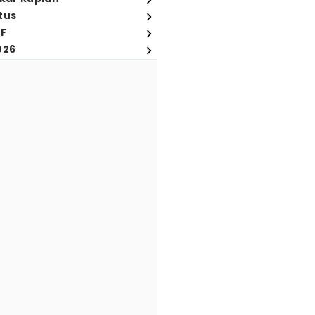
tus
FF
026