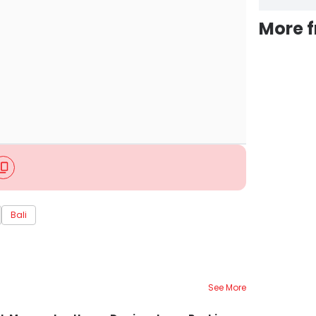
More 
Bali
See More