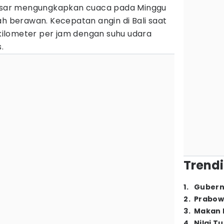
npasar mengungkapkan cuaca pada Minggu
ah berawan. Kecepatan angin di Bali saat
5 kilometer per jam dengan suhu udara
.
Trendi
1
.
Gubern
2
.
Prabow
3
.
Makan B
4
.
Nilai T