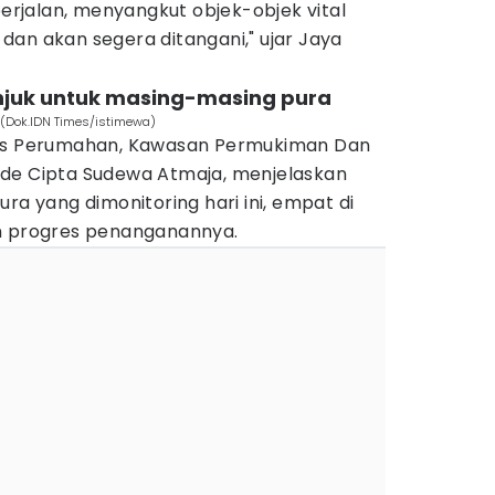
us berjalan, menyangkut objek-objek vital
an akan segera ditangani," ujar Jaya
unjuk untuk masing-masing pura
r (Dok.IDN Times/istimewa)
nas Perumahan, Kawasan Permukiman Dan
ede Cipta Sudewa Atmaja, menjelaskan
ra yang dimonitoring hari ini, empat di
an progres penanganannya.