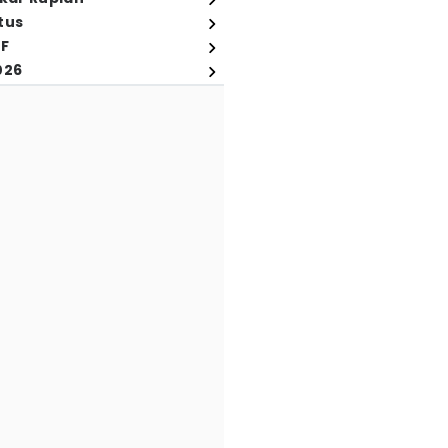
tus
FF
026