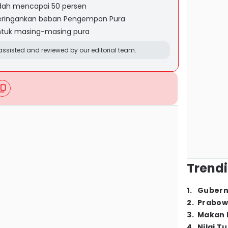
udah mencapai 50 persen
eringankan beban Pengempon Pura
untuk masing-masing pura
ssisted and reviewed by our editorial team.
Trendi
1
.
Gubern
2
.
Prabow
3
.
Makan B
4
.
Nilai T