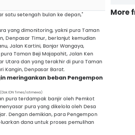
More 
tar satu setengah bulan ke depan,"
ra yang dimonitoring, yakni pura Taman
n, Denpasar Timur, berlanjut kemudian
anu, Jalan Kartini, Banjar Wangaya,
pura Taman Beji Majapahit, Jalan Ken
r Utara dan yang terakhir di pura Taman
ri Kangin, Denpasar Barat.
ngin meringankan beban Pengempon
r (Dok.IDN Times/istimewa)
 pura terdampak banjir oleh Pemkot
enyasar pura yang dikelola oleh Desa
jar. Dengan demikian, para Pengempon
geluarkan dana untuk proses pemulihan