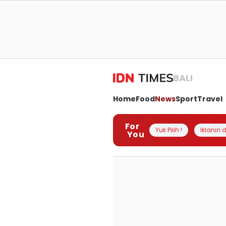
BALI
Home
Food
News
Sport
Travel
For
Yuk Pilih !
Iklanin d
You