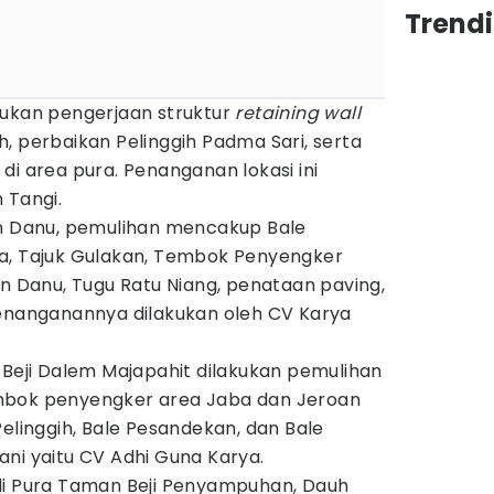
Trendi
kukan pengerjaan struktur
retaining wall
, perbaikan Pelinggih Padma Sari, serta
di area pura. Penanganan lokasi ini
 Tangi.
un Danu, pemulihan mencakup Bale
a, Tajuk Gulakan, Tembok Penyengker
un Danu, Tugu Ratu Niang, penataan paving,
Penanganannya dilakukan oleh CV Karya
 Beji Dalem Majapahit dilakukan pemulihan
mbok penyengker area Jaba dan Jeroan
Pelinggih, Bale Pesandekan, dan Bale
ni yaitu CV Adhi Guna Karya.
di Pura Taman Beji Penyampuhan, Dauh