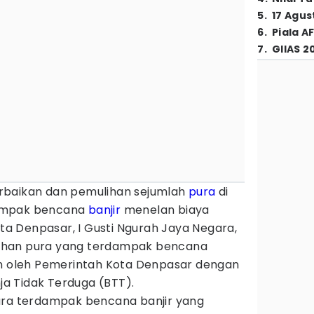
5
.
17 Agus
6
.
Piala A
7
.
GIIAS 2
rbaikan dan pemulihan sejumlah
pura
di
ampak bencana
banjir
menelan biaya
ota Denpasar, I Gusti Ngurah Jaya Negara,
ihan pura yang terdampak bencana
an oleh Pemerintah Kota Denpasar dengan
a Tidak Terduga (BTT).
ura terdampak bencana banjir yang