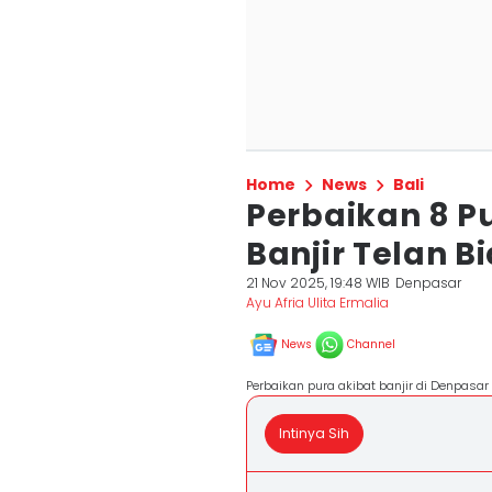
Home
News
Bali
Perbaikan 8 P
Banjir Telan B
21 Nov 2025, 19:48 WIB
Denpasar
Ayu Afria Ulita Ermalia
News
Channel
Perbaikan pura akibat banjir di Denpasar
Intinya Sih