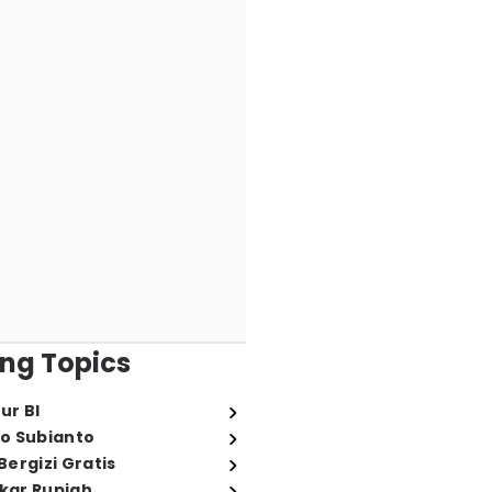
ng Topics
ur BI
o Subianto
ergizi Gratis
ukar Rupiah