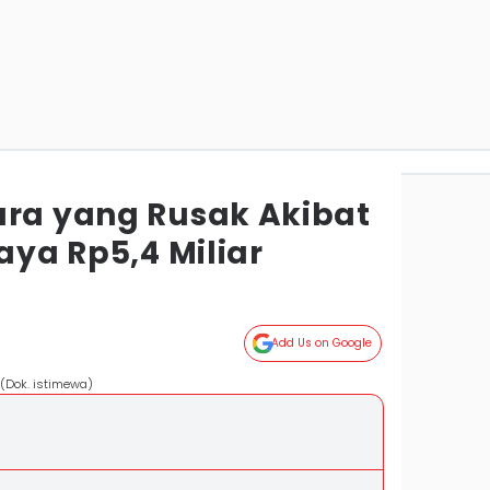
ura yang Rusak Akibat
iaya Rp5,4 Miliar
Add Us on Google
 (Dok. istimewa)