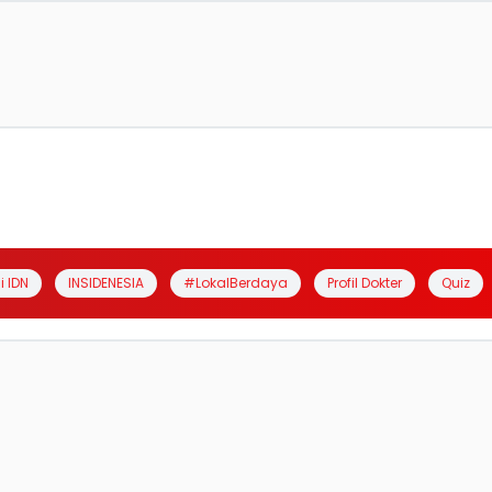
i IDN
INSIDENESIA
#LokalBerdaya
Profil Dokter
Quiz