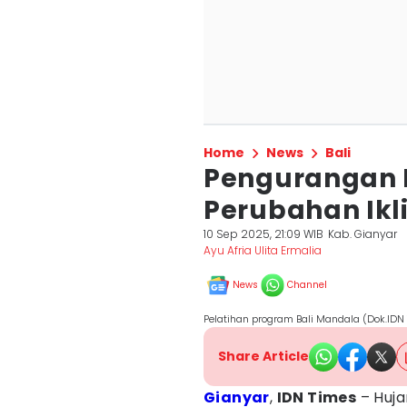
Home
News
Bali
Pengurangan 
Perubahan Ikl
10 Sep 2025, 21:09 WIB
Kab. Gianyar
Ayu Afria Ulita Ermalia
News
Channel
Pelatihan program Bali Mandala (Dok.IDN
Share Article
Gianyar
,
IDN Times
– Huj