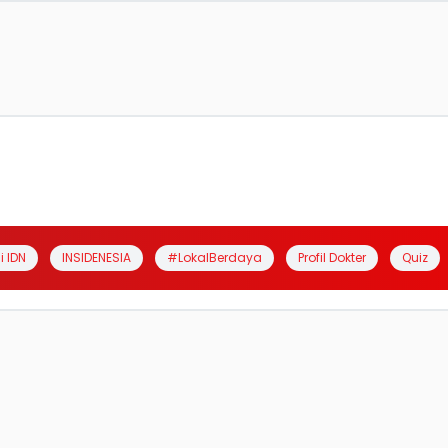
i IDN
INSIDENESIA
#LokalBerdaya
Profil Dokter
Quiz