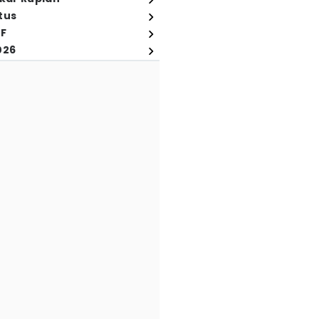
tus
FF
026