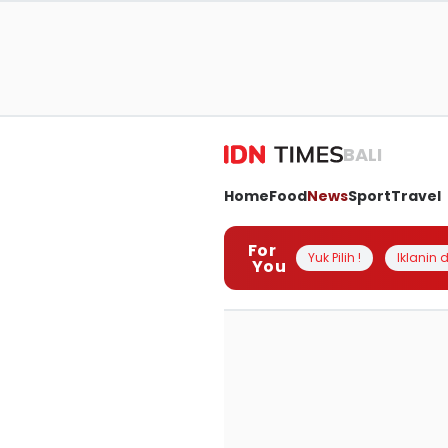
BALI
Home
Food
News
Sport
Travel
For
Yuk Pilih !
Iklanin d
You