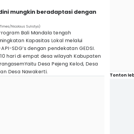
edini mungkin beradaptasi dengan
 Times/Nicolaus Sulistyo)
 Program Bali Mandala tengah
ingkatan Kapasitas Lokal melalui
B-API-SDG’s dengan pendekatan GEDSI.
a 10 hari di empat desa wilayah Kabupaten
rangasemYaitu Desa Pejeng Kelod, Desa
dan Desa Nawakerti.
Tonton leb