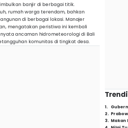
ulkan banjir di berbagai titik.
mpuh, rumah warga terendam, bahkan
ngunan di berbagai lokasi. Manajer
an, mengatakan peristiwa ini kembali
nyata ancaman hidrometeorologi di Bali
tangguhan komunitas di tingkat desa.
Trendi
1
.
Gubern
2
.
Prabow
3
.
Makan B
4
.
Nilai T