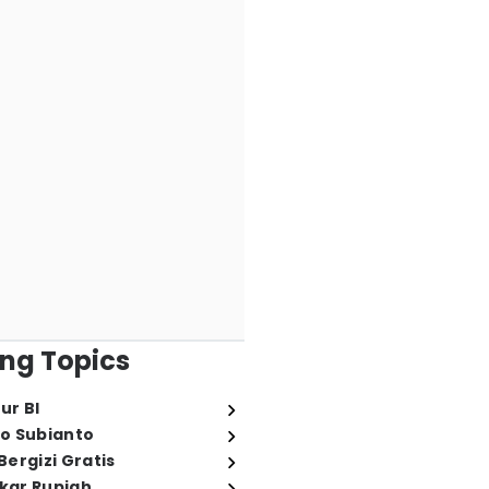
ng Topics
ur BI
o Subianto
ergizi Gratis
ukar Rupiah