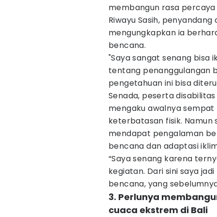
membangun rasa percaya d
Riwayu Sasih, penyandang d
mengungkapkan ia berhara
bencana.
"Saya sangat senang bisa iku
tentang penanggulangan b
pengetahuan ini bisa diteru
Senada, peserta disabilitas
mengaku awalnya sempat r
keterbatasan fisik. Namun s
mendapat pengalaman ber
bencana dan adaptasi iklim
“Saya senang karena terny
kegiatan. Dari sini saya j
bencana, yang sebelumnya ha
3. Perlunya membangu
cuaca ekstrem di Bali