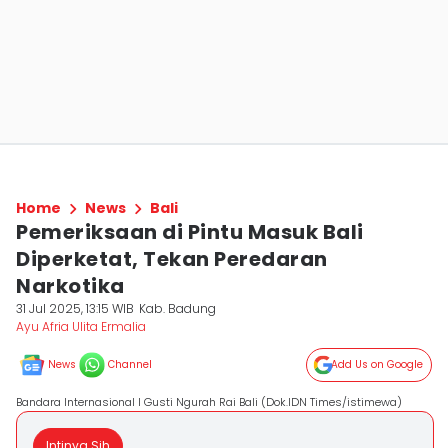
Home
News
Bali
Pemeriksaan di Pintu Masuk Bali
Diperketat, Tekan Peredaran
Narkotika
31 Jul 2025, 13:15 WIB
Kab. Badung
Ayu Afria Ulita Ermalia
News
Channel
Add Us on Google
Bandara Internasional I Gusti Ngurah Rai Bali (Dok.IDN Times/istimewa)
Intinya Sih