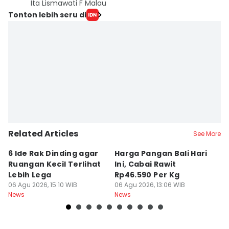
Ita Lismawati F Malau
Tonton lebih seru di
Related Articles
See More
6 Ide Rak Dinding agar
Harga Pangan Bali Hari
S
Ruangan Kecil Terlihat
Ini, Cabai Rawit
D
Lebih Lega
Rp46.590 Per Kg
a
06 Agu 2026, 15:10 WIB
06 Agu 2026, 13:06 WIB
M
06
News
News
Ne