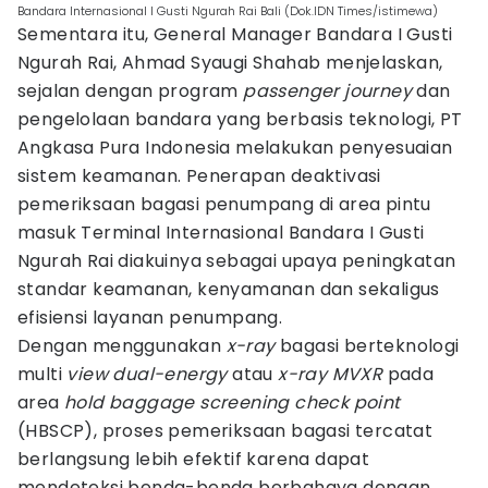
Bandara Internasional I Gusti Ngurah Rai Bali (Dok.IDN Times/istimewa)
Sementara itu, General Manager Bandara I Gusti
Ngurah Rai, Ahmad Syaugi Shahab menjelaskan,
sejalan dengan program
passenger journey
dan
pengelolaan bandara yang berbasis teknologi, PT
Angkasa Pura Indonesia melakukan penyesuaian
sistem keamanan. Penerapan deaktivasi
pemeriksaan bagasi penumpang di area pintu
masuk Terminal Internasional Bandara I Gusti
Ngurah Rai diakuinya sebagai upaya peningkatan
standar keamanan, kenyamanan dan sekaligus
efisiensi layanan penumpang.
Dengan menggunakan
x-ray
bagasi berteknologi
multi
view dual-energy
atau
x-ray MVXR
pada
area
hold baggage screening check point
(HBSCP), proses pemeriksaan bagasi tercatat
berlangsung lebih efektif karena dapat
mendeteksi benda-benda berbahaya dengan