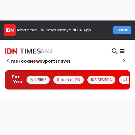
Baca artikel
IDN Times
lainnya di IDN App
Install
BALI
Home
Food
News
Sport
Travel
For
Yuk Pilih !
Iklanin di IDN
INSIDENESIA
#Loka
You