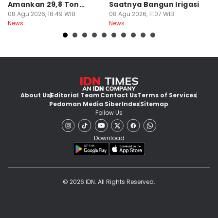
Amankan 29,8 Ton
Saatnya Bangun Irigasi
A
Beras
08 Agu 2026, 18:49 WIB
08 Agu 2026, 11:07 WIB
08
News
News
Ne
About Us
Editorial Team
Contact Us
Terms of Services
Pedoman Media Siber
Index
Sitemap
Follow Us
Download
© 2026 IDN. All Rights Reserved.