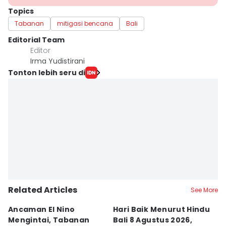
Topics
Tabanan
mitigasi bencana
Bali
Editorial Team
Editor
Irma Yudistirani
Tonton lebih seru di
Related Articles
See More
Ancaman El Nino
Hari Baik Menurut Hindu
H
Mengintai, Tabanan
Bali 8 Agustus 2026,
Pa