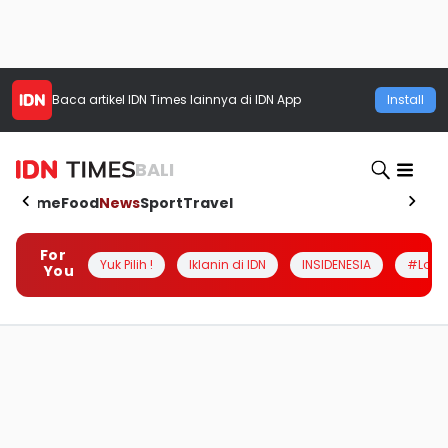
Baca artikel
IDN Times
lainnya di IDN App
Install
BALI
Home
Food
News
Sport
Travel
For
Yuk Pilih !
Iklanin di IDN
INSIDENESIA
#Loka
You