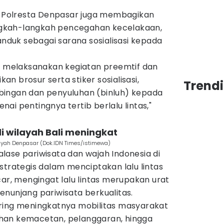
as Polresta Denpasar juga membagikan
langkah-langkah pencegahan kecelakaan,
duk sebagai sarana sosialisasi kepada
ga melaksanakan kegiatan preemtif dan
n brosur serta stiker sosialisasi,
Trendi
bingan dan penyuluhan (binluh) kepada
ai pentingnya tertib berlalu lintas,"
di wilayah Bali meningkat
ayah Denpasar (Dok.IDN Times/istimewa)
etalase pariwisata dan wajah Indonesia di
strategis dalam menciptakan lalu lintas
car, mengingat lalu lintas merupakan urat
nunjang pariwisata berkualitas.
ring meningkatnya mobilitas masyarakat
han kemacetan, pelanggaran, hingga