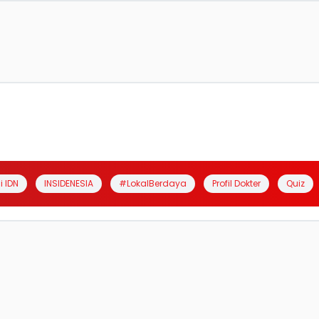
i IDN
INSIDENESIA
#LokalBerdaya
Profil Dokter
Quiz