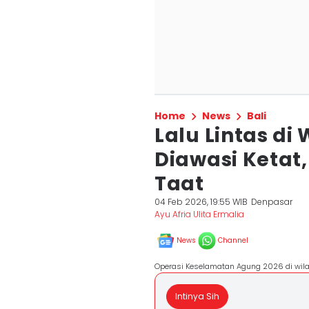
Home
News
Bali
Lalu Lintas di
Diawasi Ketat
Taat
04 Feb 2026, 19:55 WIB
Denpasar
Ayu Afria Ulita Ermalia
News
Channel
Operasi Keselamatan Agung 2026 di wila
Intinya Sih