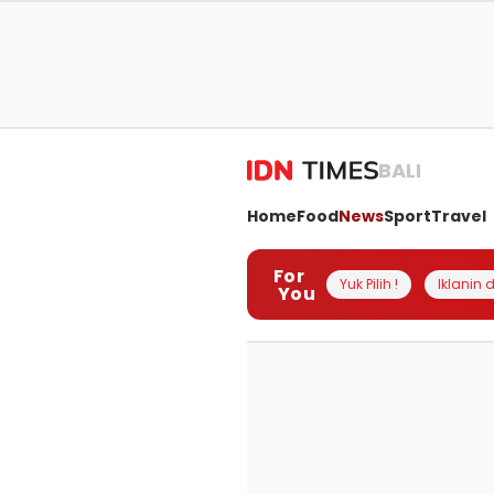
BALI
Home
Food
News
Sport
Travel
For
Yuk Pilih !
Iklanin d
You