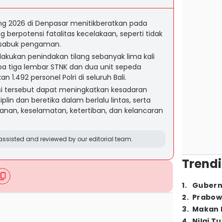
g 2026 di Denpasar menitikberatkan pada
g berpotensi fatalitas kecelakaan, seperti tidak
sabuk pengaman.
dilakukan penindakan tilang sebanyak lima kali
pa tiga lembar STNK dan dua unit sepeda
n 1.492 personel Polri di seluruh Bali.
si tersebut dapat meningkatkan kesadaran
plin dan beretika dalam berlalu lintas, serta
nan, keselamatan, ketertiban, dan kelancaran
ssisted and reviewed by our editorial team.
Trendi
1
.
Gubern
2
.
Prabow
3
.
Makan B
4
.
Nilai T