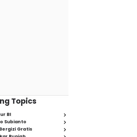
ng Topics
ur BI
o Subianto
ergizi Gratis
ukar Rupiah