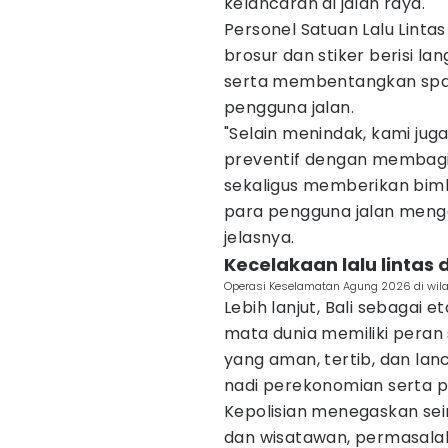
kelancaran di jalan raya.
Personel Satuan Lalu Lint
brosur dan stiker berisi 
serta membentangkan span
pengguna jalan.
"Selain menindak, kami ju
preventif dengan membagika
sekaligus memberikan bim
para pengguna jalan mengen
jelasnya.
Kecelakaan lalu lintas 
Operasi Keselamatan Agung 2026 di wil
Lebih lanjut, Bali sebagai 
mata dunia memiliki peran 
yang aman, tertib, dan lan
nadi perekonomian serta pe
Kepolisian menegaskan sei
dan wisatawan, permasala