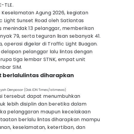
E-TLE.
 Keselamatan Agung 2026, kegiatan
c Light Sunset Road oleh Satlantas
as menindak 13 pelanggar, memberikan
nyak 79, serta teguran lisan sebanyak 41.
operasi digelar di Traffic Light Buagan.
delapan pelanggar lalu lintas dengan
erupa tiga lembar STNK, empat unit
mbar SIM.
 berlalulintas diharapkan
ayah Denpasar (Dok.IDN Times/istimewa)
asi tersebut dapat menumbuhkan
 lebih disiplin dan beretika dalam
angka pelanggaran maupun kecelakaan
 ketaatan berlalu lintas diharapkan mampu
nan, keselamatan, ketertiban, dan