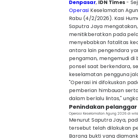
Denpasar
,
IDN Times
- Se
Operasi
Keselamatan Agung 
Rabu (4/2/2026). Kasi Hum
Saputra Jaya mengatakan,
menitikberatkan pada pela
menyebabkan fatalitas ke
antara lain pengendara y
pengaman, mengemudi di 
ponsel saat berkendara, s
keselamatan pengguna jal
"Operasi ini difokuskan pa
pemberian himbauan serta 
dalam berlalu lintas," ung
‌Penindakan pelanggar 
Operasi Keselamatan Agung 2026 di wil
Menurut Saputra Jaya, pad
tersebut telah dilakukan pe
Barang bukti yang diamank