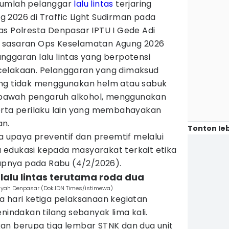
jumlah pelanggar
lalu lintas
terjaring
2026 di Traffic Light Sudirman pada
as Polresta Denpasar IPTU I Gede Adi
 sasaran Ops Keselamatan Agung 2026
nggaran lalu lintas yang berpotensi
celakaan. Pelanggaran yang dimaksud
ang tidak menggunakan helm atau sabuk
bawah pengaruh alkohol, menggunakan
erta perilaku lain yang membahayakan
an.
Tonton leb
da upaya preventif dan preemtif melalui
edukasi kepada masyarakat terkait etika
kapnya pada Rabu (4/2/2026).
lalu lintas terutama roda dua
ayah Denpasar (Dok.IDN Times/istimewa)
a hari ketiga pelaksanaan kegiatan
nindakan tilang sebanyak lima kali.
an berupa tiga lembar STNK dan dua unit