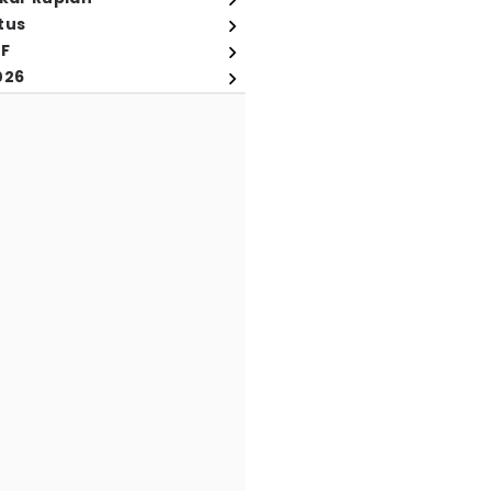
tus
FF
026