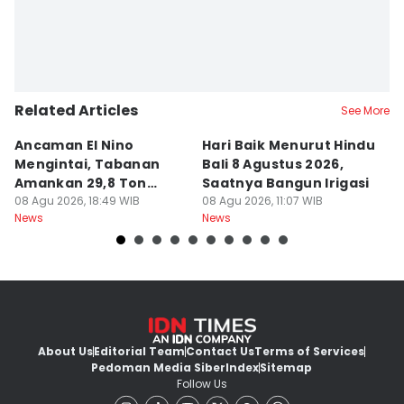
Related Articles
See More
Ancaman El Nino
Hari Baik Menurut Hindu
H
Mengintai, Tabanan
Bali 8 Agustus 2026,
Pa
Amankan 29,8 Ton
Saatnya Bangun Irigasi
A
Beras
08 Agu 2026, 18:49 WIB
08 Agu 2026, 11:07 WIB
08
News
News
Ne
About Us
Editorial Team
Contact Us
Terms of Services
Pedoman Media Siber
Index
Sitemap
Follow Us