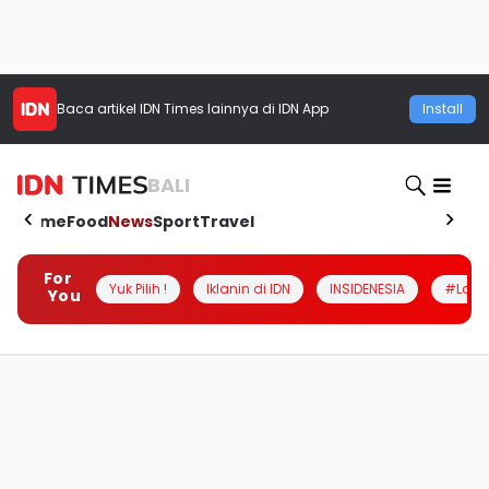
Baca artikel
IDN Times
lainnya di IDN App
Install
BALI
Home
Food
News
Sport
Travel
For
Yuk Pilih !
Iklanin di IDN
INSIDENESIA
#Loka
You