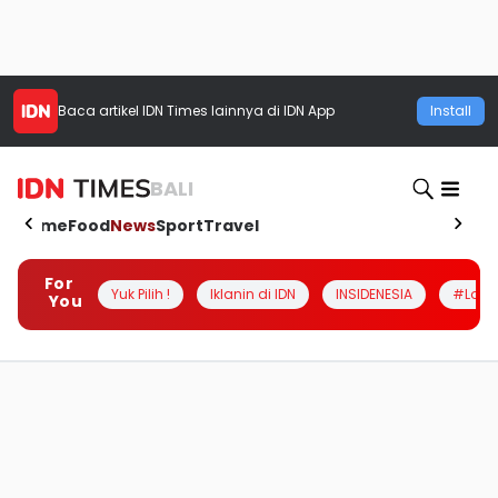
Baca artikel
IDN Times
lainnya di IDN App
Install
BALI
Home
Food
News
Sport
Travel
For
Yuk Pilih !
Iklanin di IDN
INSIDENESIA
#Loka
You