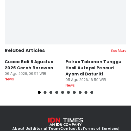
Related Articles
See More
Cuaca Bali 6 Agustus
Polres Tabanan Tunggu
L
2026 Cerah Berawan
Hasil Autopsi Pencuri
A
06 Agu 2026, 09:57 WIB
Ayam di Baturiti
P
News
05 Agu 2026, 18:50 WIB
05
News
Ne
About Us
Editorial Team
Contact Us
Terms of Services