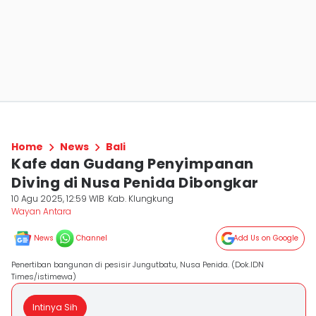
Home
News
Bali
Kafe dan Gudang Penyimpanan
Diving di Nusa Penida Dibongkar
10 Agu 2025, 12:59 WIB
Kab. Klungkung
Wayan Antara
News
Channel
Add Us on Google
Penertiban bangunan di pesisir Jungutbatu, Nusa Penida. (Dok.IDN
Times/istimewa)
Intinya Sih