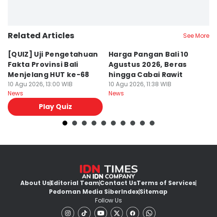
Related Articles
See More
[QUIZ] Uji Pengetahuan
Harga Pangan Bali 10
P
Fakta Provinsi Bali
Agustus 2026, Beras
A
Menjelang HUT ke-68
hingga Cabai Rawit
B
10 Agu 2026, 13:00 WIB
10 Agu 2026, 11:38 WIB
10
News
News
Ne
Play Quiz
About Us
Editorial Team
Contact Us
Terms of Services
Pedoman Media Siber
Index
Sitemap
Follow Us