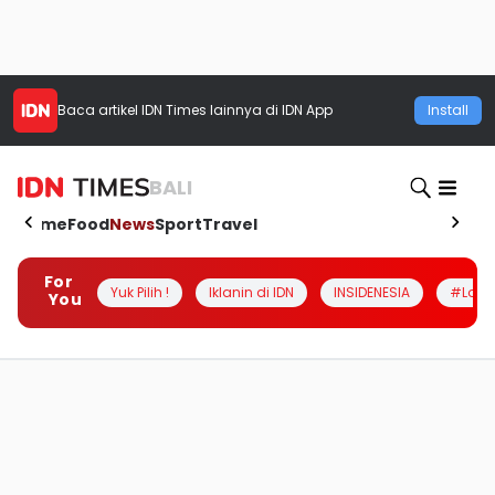
Baca artikel
IDN Times
lainnya di IDN App
Install
BALI
Home
Food
News
Sport
Travel
For
Yuk Pilih !
Iklanin di IDN
INSIDENESIA
#Loka
You