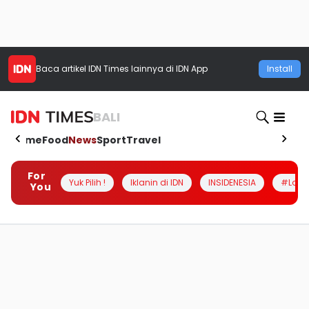
Baca artikel
IDN Times
lainnya di IDN App
Install
BALI
Home
Food
News
Sport
Travel
For
Yuk Pilih !
Iklanin di IDN
INSIDENESIA
#Loka
You