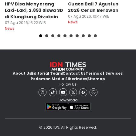
HPV Bisa Menyerang
Cuaca Bali 7 Agustus
N
Laki-Laki, 2.893 Siswa SD
2026 Cerah Berawan
M
di Klungkung Divaksin
07 Agu 2026, 10:47 WIB
J
News
07 Agu 2026, 13:22 WIB
T
06
News
Ne
About Us
Editorial Team
Contact Us
Terms of Services
Pedoman Media Siber
Index
Sitemap
Follow Us
Download
© 2026 IDN. All Rights Reserved.