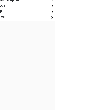
tus
FF
026