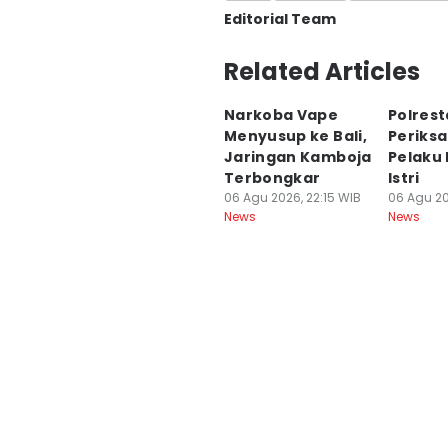
Editorial Team
Editor
Related Articles
Ni Komang Yuko Utami
Narkoba Vape
Polres
Editor
Menyusup ke Bali,
Periksa
Irma Yudistirani
Jaringan Kamboja
Pelaku
Terbongkar
Istri
06 Agu 2026, 22:15 WIB
06 Agu 20
News
News