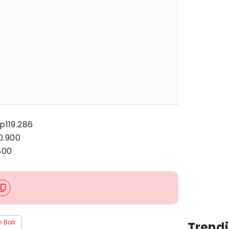
Rp119.286
0.900
800
 Bali
Trendi