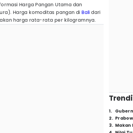
Informasi Harga Pangan Utama dan
pura). Harga komoditas pangan di
Bali
dari
pakan harga rata-rata per kilogramnya.
Trendi
1
.
Gubern
2
.
Prabow
3
.
Makan B
4
.
Nilai T