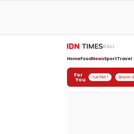
BALI
Home
Food
News
Sport
Travel
For
Yuk Pilih !
Iklanin d
You