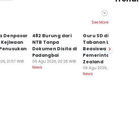
See More
ta Denpasar
482 Burung dari
Guru SD di
6 
 Kejiwaan
NTB Tanpa
Tabanan Lolos
a
 Penusukan
Dokumen Disita di
Beasiswa NZELTO
Ke
Padangbai
Pemerintah New
L
26, 21:57 WIB
06 Agu 2026, 20:26 WIB
Zealand
06
News
Ne
06 Agu 2026, 15:56 WIB
News