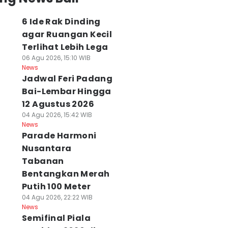
6 Ide Rak Dinding
agar Ruangan Kecil
Terlihat Lebih Lega
Ide Rak Dinding
06 Agu 2026, 15:10 WIB
Harga Pangan Bali
Semua
News
gar Ruangan
Hari Ini, Cabai
Pengunjung 5
Jadwal Feri Padang
cil Terlihat
Rawit Rp46.590 Per
Destinasi di Nusa
ebih Lega
Bai-Lembar Hingga
Kg
Penida akan
 Agu 2026, 15:10 WIB
06 Agu 2026, 13:06 WIB
Dipungut Tiket
12 Agustus 2026
ws
News
Masuk
04 Agu 2026, 15:42 WIB
06 Agu 2026, 13:02 WIB
News
News
Parade Harmoni
Nusantara
Tabanan
Bentangkan Merah
Putih 100 Meter
04 Agu 2026, 22:22 WIB
News
Semifinal Piala