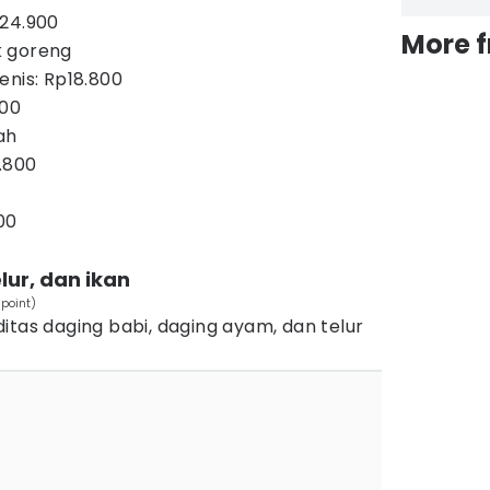
p24.900
More 
k goreng
enis: Rp18.800
200
ah
.800
00
lur, dan ikan
point)
itas daging babi, daging ayam, dan telur