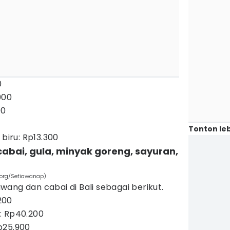
0
000
00
Tonton leb
 biru: Rp13.300
abai, gula, minyak goreng, sayuran,
.org/Setiawanap)
ang dan cabai di Bali sebagai berikut.
200
: Rp40.200
p25.900