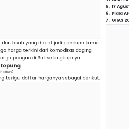
5
.
17 Agus
6
.
Piala A
7
.
GIIAS 2
ur dan buah yang dapat jadi panduan kamu
uga harga terkini dari komoditas daging
r harga pangan di Bali selengkapnya.
n tepung
 Nielsen)
 terigu, daftar harganya sebagai berikut.