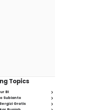
ng Topics
ur BI
o Subianto
ergizi Gratis
ukar Rupiah