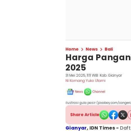
Home
News
Bali
Harga Pangan di
2025
31 Mei 2025, 11:11 WIB
Kab. Gianyar
Ni Komang Yuko Utami
News
Channel
ilustrasi gula pasir (pixabay.com/conger
Share Article
Gianyar
, IDN Times -
Daft