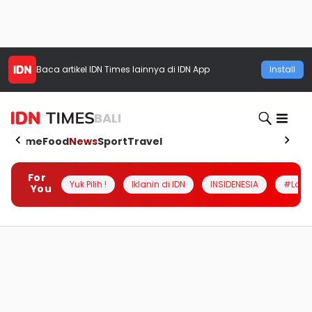
Baca artikel
IDN Times
lainnya di IDN App
Install
BALI
Home
Food
News
Sport
Travel
For
Yuk Pilih !
Iklanin di IDN
INSIDENESIA
#Loka
You