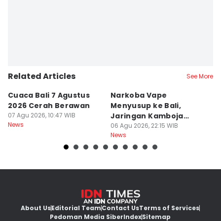
Related Articles
See More
Cuaca Bali 7 Agustus
Narkoba Vape
P
2026 Cerah Berawan
Menyusup ke Bali,
P
07 Agu 2026, 10:47 WIB
Jaringan Kamboja
P
News
Terbongkar
06 Agu 2026, 22:15 WIB
06
News
Ne
About Us
Editorial Team
Contact Us
Terms of Services
Pedoman Media Siber
Index
Sitemap