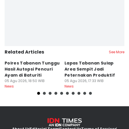
Related Articles
See More
Polres Tabanan Tunggu
Lapas Tabanan Sulap
R
Hasil Autopsi Pencuri
Area Sempit Jadi
K
Ayam di Baturiti
Peternakan Produktif
P
05 Agu 2026, 18:50 WIB
05 Agu 2026, 17:33 WIB
K
05
News
News
Ne
About Us
Editorial Team
Contact Us
Terms of Services