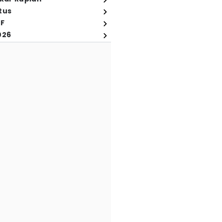
tus
FF
026