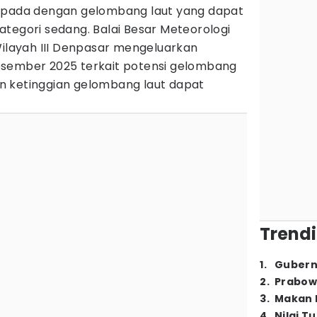
aspada dengan gelombang laut yang dapat
tegori sedang. Balai Besar Meteorologi
Wilayah III Denpasar mengeluarkan
esember 2025 terkait potensi gelombang
gan ketinggian gelombang laut dapat
Trendi
1
.
Gubern
2
.
Prabow
3
.
Makan B
4
.
Nilai T