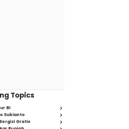
ng Topics
ur BI
o Subianto
ergizi Gratis
ukar Rupiah