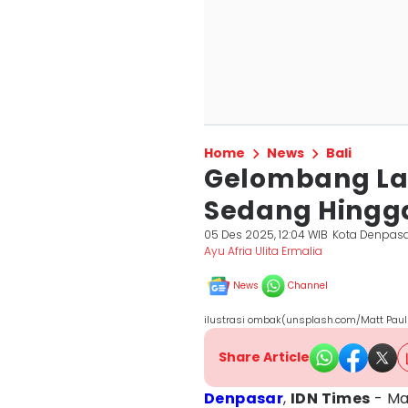
Home
News
Bali
Gelombang Lau
Sedang Hingg
05 Des 2025, 12:04 WIB
Kota Denpas
Ayu Afria Ulita Ermalia
News
Channel
ilustrasi ombak(unsplash.com/Matt Paul
Share Article
Denpasar
,
IDN Times
- Mas