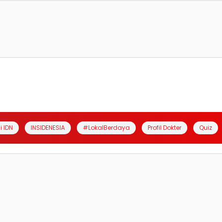
i IDN
INSIDENESIA
#LokalBerdaya
Profil Dokter
Quiz