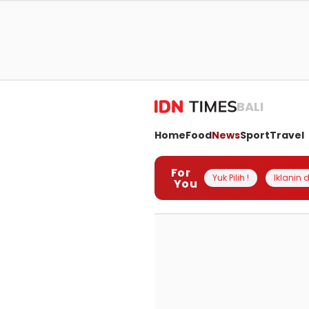
BALI
Home
Food
News
Sport
Travel
For
Yuk Pilih !
Iklanin d
You