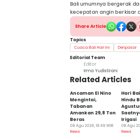
Bali umumnya bergerak da
kecepatan angin berkisar 
Share Article
Topics
Cuaca Bali Hari Ini
Denpasar
Editorial Team
Editor
Irma Yudistirani
Related Articles
Ancaman El Nino
Hari Ba
Mengintai,
Hindu B
Tabanan
Agustus
Amankan 29,8 Ton
Saatny
Beras
Irigasi
08 Agu 2026, 18:49 WIB
08 Agu 20
News
News