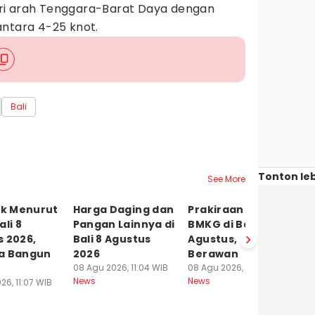
ri arah Tenggara-Barat Daya dengan
antara 4-25 knot.
Bali
Tonton leb
See More
ik Menurut
Harga Daging dan
Prakiraan Cuaca
5 
ali 8
Pangan Lainnya di
BMKG di Bali 8
Si
 2026,
Bali 8 Agustus
Agustus, Cerah
07
Ne
a Bangun
2026
Berawan
08 Agu 2026, 11:04 WIB
08 Agu 2026, 09:32 WIB
News
News
26, 11:07 WIB