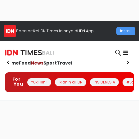
Baca artikel
IDN Times
lainnya di IDN App
Install
BALI
Home
Food
News
Sport
Travel
For
Yuk Pilih !
Iklanin di IDN
INSIDENESIA
#Loka
You