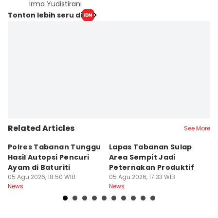
Irma Yudistirani
Tonton lebih seru di
Related Articles
See More
Polres Tabanan Tunggu
Lapas Tabanan Sulap
R
Hasil Autopsi Pencuri
Area Sempit Jadi
K
Ayam di Baturiti
Peternakan Produktif
P
05 Agu 2026, 18:50 WIB
05 Agu 2026, 17:33 WIB
K
05
News
News
Ne