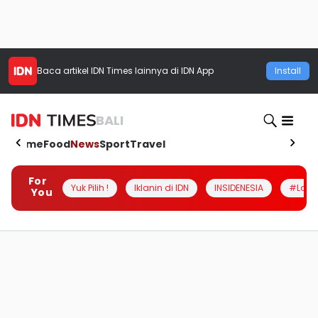
Baca artikel
IDN Times
lainnya di IDN App
Install
BALI
Home
Food
News
Sport
Travel
For
Yuk Pilih !
Iklanin di IDN
INSIDENESIA
#Loka
You