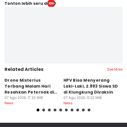
Tonton lebih seru di
Related Articles
See More
Drone Misterius
HPV Bisa Menyerang
C
Terbang Malam Hari
Laki-Laki, 2.893 Siswa SD
2
Resahkan Peternak di
di Klungkung Divaksin
07
Ne
Marga Tabanan
07 Agu 2026, 17:20 WIB
07 Agu 2026, 13:22 WIB
News
News