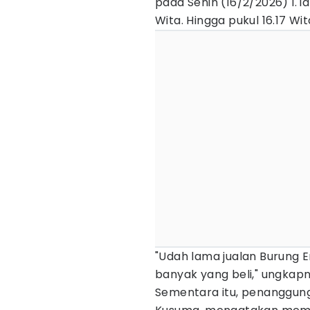
pada Senin (16/2/2026) l. i
Wita. Hingga pukul 16.17 Wit
"Udah lama jualan Burung E
banyak yang beli," ungkapn
Sementara itu, penanggun