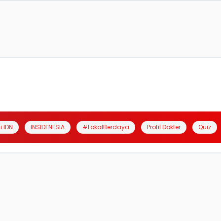
i IDN
INSIDENESIA
#LokalBerdaya
Profil Dokter
Quiz