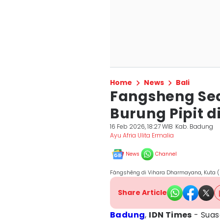
Home
News
Bali
Fangsheng Se
Burung Pipit 
16 Feb 2026, 18:27 WIB
Kab. Badung
Ayu Afria Ulita Ermalia
News
Channel
Fàngshēng di Vihara Dharmayana, Kuta (
Share Article
Badung
,
IDN Times
- Suas