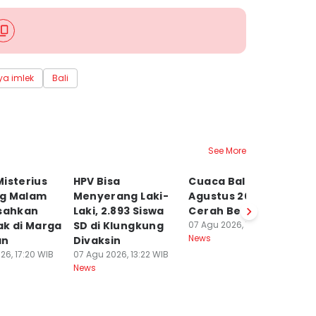
ya imlek
Bali
See More
isterius
HPV Bisa
Cuaca Bali 7
N
g Malam
Menyerang Laki-
Agustus 2026
M
esahkan
Laki, 2.893 Siswa
Cerah Berawan
J
ak di Marga
SD di Klungkung
07 Agu 2026, 10:47 WIB
T
News
an
Divaksin
06
Ne
26, 17:20 WIB
07 Agu 2026, 13:22 WIB
News