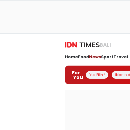
BALI
Home
Food
News
Sport
Travel
For
Yuk Pilih !
Iklanin d
You