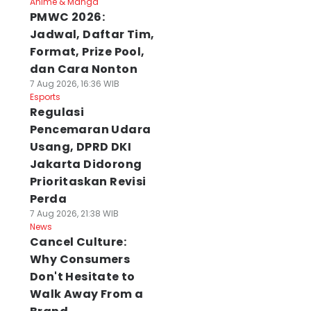
Anime & Manga
PMWC 2026:
Jadwal, Daftar Tim,
Format, Prize Pool,
dan Cara Nonton
7 Aug 2026, 16:36 WIB
Esports
Regulasi
Pencemaran Udara
Usang, DPRD DKI
Jakarta Didorong
arkoba Vape
Polresta Denpasar
482 Burung dari
Prioritaskan Revisi
enyusup ke Bali,
Periksa Kejiwaan
NTB Tanpa
Perda
aringan Kamboja
Pelaku Penusukan
Dokumen Disita d
7 Aug 2026, 21:38 WIB
erbongkar
Istri
Padangbai
News
 Agu 2026, 22:15 WIB
06 Agu 2026, 21:57 WIB
06 Agu 2026, 20:26 WI
Cancel Culture:
ws
News
News
Why Consumers
Don't Hesitate to
Walk Away From a