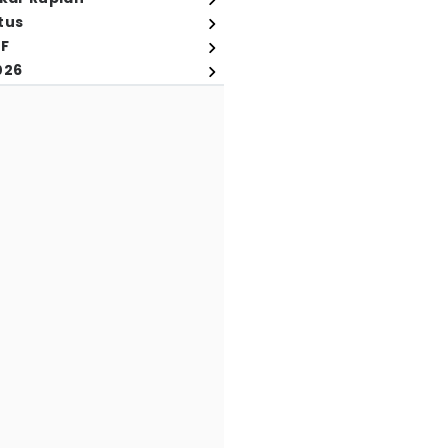
tus
FF
026