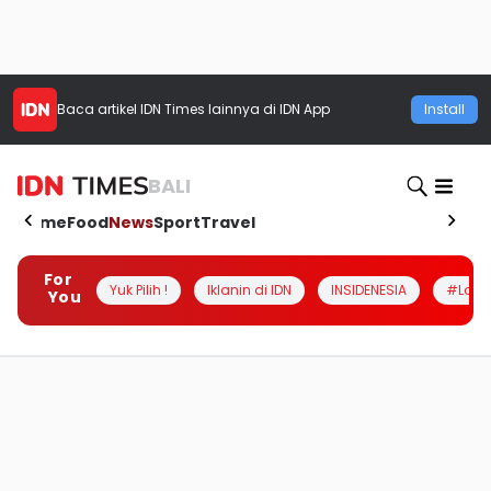
Baca artikel
IDN Times
lainnya di IDN App
Install
BALI
Home
Food
News
Sport
Travel
For
Yuk Pilih !
Iklanin di IDN
INSIDENESIA
#Loka
You