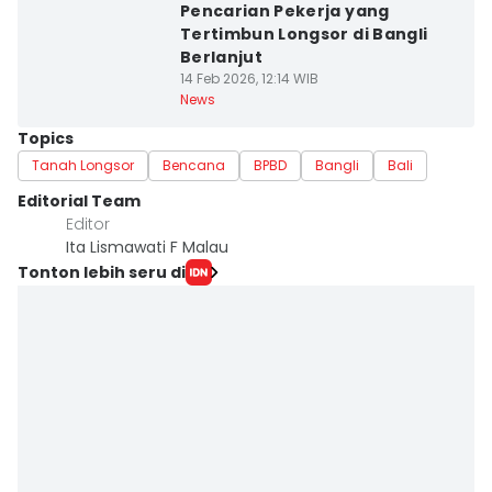
Pencarian Pekerja yang
Tertimbun Longsor di Bangli
Berlanjut
14 Feb 2026, 12:14 WIB
News
Topics
Tanah Longsor
Bencana
BPBD
Bangli
Bali
Editorial Team
Editor
Ita Lismawati F Malau
Tonton lebih seru di