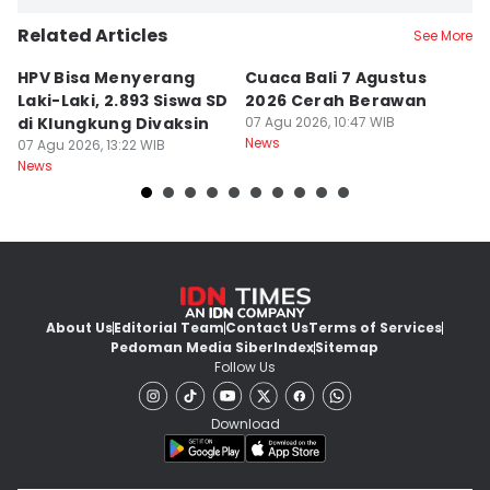
Related Articles
See More
HPV Bisa Menyerang
Cuaca Bali 7 Agustus
N
Laki-Laki, 2.893 Siswa SD
2026 Cerah Berawan
M
di Klungkung Divaksin
07 Agu 2026, 10:47 WIB
J
News
07 Agu 2026, 13:22 WIB
T
06
News
Ne
About Us
Editorial Team
Contact Us
Terms of Services
Pedoman Media Siber
Index
Sitemap
Follow Us
Download