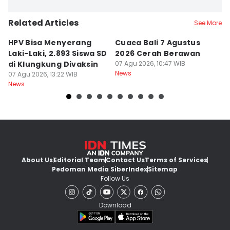
Related Articles
See More
HPV Bisa Menyerang
Cuaca Bali 7 Agustus
N
Laki-Laki, 2.893 Siswa SD
2026 Cerah Berawan
M
di Klungkung Divaksin
07 Agu 2026, 10:47 WIB
J
News
07 Agu 2026, 13:22 WIB
T
06
News
Ne
About Us
Editorial Team
Contact Us
Terms of Services
Pedoman Media Siber
Index
Sitemap
Follow Us
Download