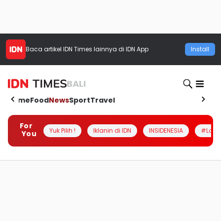
Baca artikel
IDN Times
lainnya di IDN App
Install
BALI
Home
Food
News
Sport
Travel
For
Yuk Pilih !
Iklanin di IDN
INSIDENESIA
#Loka
You