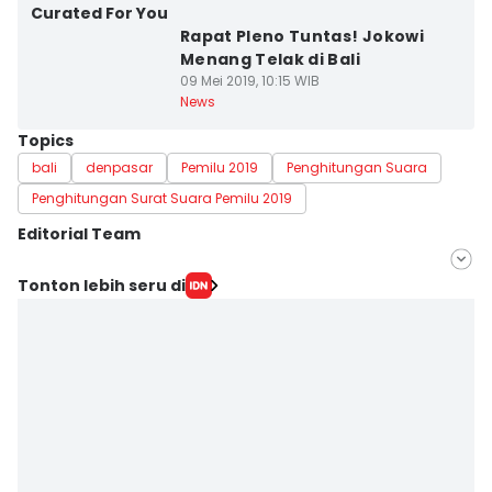
Curated For You
Rapat Pleno Tuntas! Jokowi
Menang Telak di Bali
09 Mei 2019, 10:15 WIB
News
Topics
bali
denpasar
Pemilu 2019
Penghitungan Suara
Penghitungan Surat Suara Pemilu 2019
Editorial Team
Editor
Tonton lebih seru di
Irma Yudistirani
Editor
Imam Rosidin