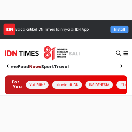
Baca artikel
IDN Times
lainnya di IDN App
Install
BALI
Home
Food
News
Sport
Travel
For
Yuk Pilih !
Iklanin di IDN
INSIDENESIA
#Loka
You