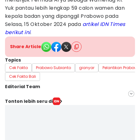
Yuk pantau lebih lengkap 59 calon wamen dan
kepala badan yang dipanggil Prabowo pada
Selasa, 15 Oktober 2024 pada
artikel IDN Times
berikut ini
.
Share Article
Topics
Cek Fakta
Prabowo Subianto
gianyar
Pelantikan Prabow
Cek Fakta Bali
Editorial Team
Editor
Tonton lebih seru di
Ni Komang Yuko Utami
Editor
Irma Yudistirani