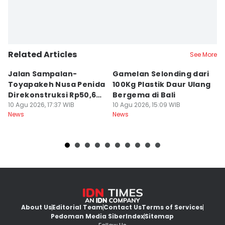
Related Articles
See More
Jalan Sampalan-
Gamelan Selonding dari
[O
Toyapakeh Nusa Penida
100Kg Plastik Daur Ulang
M
Direkonstruksi Rp50,6
Bergema di Bali
d
Miliar
10 Agu 2026, 17:37 WIB
10 Agu 2026, 15:09 WIB
10
News
News
Ne
About Us
Editorial Team
Contact Us
Terms of Services
Pedoman Media Siber
Index
Sitemap