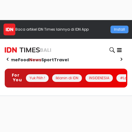
Baca artikel
IDN Times
lainnya di IDN App
Install
BALI
Home
Food
News
Sport
Travel
For
Yuk Pilih !
Iklanin di IDN
INSIDENESIA
#Loka
You