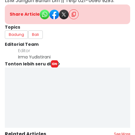
LSM Jangan Bunuh Diri || Telp 021-0696 9293.
Share Article
Topics
Badung
Bali
Editorial Team
Editor
Irma Yudistirani
Tonton lebih seru di
Related Articles
See More