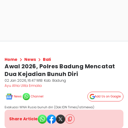
Home
News
Bali
Awal 2026, Polres Badung Mencatat
Dua Kejadian Bunuh Diri
02 Jan 2026, 16:47 WIB
Kab. Badung
Ayu Afria Ulita Ermalia
News
Channel
Add Us on Google
Evakuasi WNA Rusia bunuh diri (Dok.IDN Times/istimewa)
Share Article