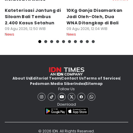
Kateterisasi Jantung di
10Kg Ganja Disamarkan
B
Siloam Bali Tembus
Jadi Oleh-Oleh, Dua
P
2.400 Kasus Setahun
WNA Ditangkap di Bali
G
09 Agu 2026, 12:50 WIB
09 Agu 2026, 12:04 WIB
Ba
09
News
News
Ne
About Us
Editorial Team
Contact Us
Terms of Services
Pedoman Media Siber
Index
Sitemap
Follow Us
Download
© 2026 IDN. All Rights Reserved.