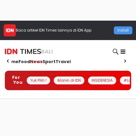
Baca artikel
IDN Times
lainnya di IDN App
Install
BALI
Home
Food
News
Sport
Travel
For
Yuk Pilih !
Iklanin di IDN
INSIDENESIA
#Loka
You