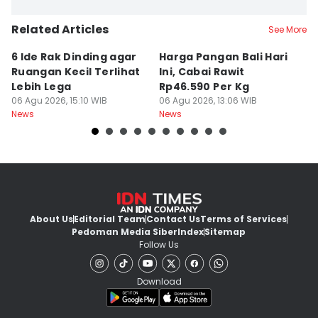
Related Articles
See More
6 Ide Rak Dinding agar
Harga Pangan Bali Hari
S
Ruangan Kecil Terlihat
Ini, Cabai Rawit
D
Lebih Lega
Rp46.590 Per Kg
a
06 Agu 2026, 15:10 WIB
06 Agu 2026, 13:06 WIB
M
06
News
News
Ne
About Us
Editorial Team
Contact Us
Terms of Services
Pedoman Media Siber
Index
Sitemap
Follow Us
Download