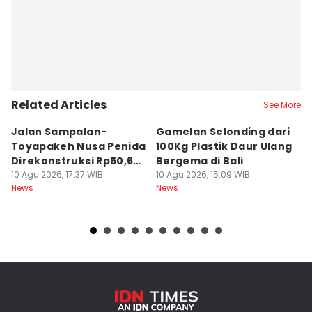
Related Articles
See More
Jalan Sampalan-
Gamelan Selonding dari
[O
Toyapakeh Nusa Penida
100Kg Plastik Daur Ulang
M
Direkonstruksi Rp50,6
Bergema di Bali
d
Miliar
10 Agu 2026, 17:37 WIB
10 Agu 2026, 15:09 WIB
10
News
News
Ne