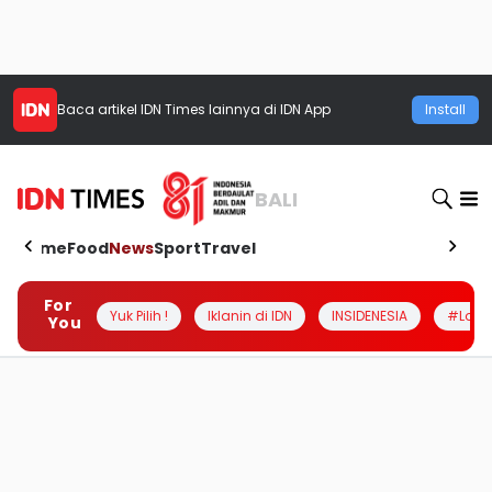
Baca artikel
IDN Times
lainnya di IDN App
Install
BALI
Home
Food
News
Sport
Travel
For
Yuk Pilih !
Iklanin di IDN
INSIDENESIA
#Loka
You