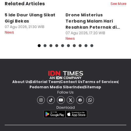
Related Articles
See More
5 Ide Daur Ulang Sikat
Drone Misterius
H
Gigi Bekas
Terbang Malam Hari
La
07 Agu 2026, 21:30 WIB
Resahkan Peternak di
d
News
Marga Tabanan
07 Agu 2026, 17:20 WIB
07
News
Ne
About Us
Editorial Team
Contact Us
Terms of Services
Pedoman Media Siber
Index
Sitemap
Follow Us
Download