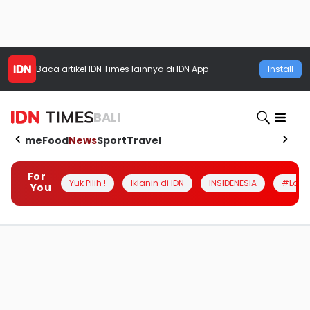
Baca artikel
IDN Times
lainnya di IDN App
Install
BALI
Home
Food
News
Sport
Travel
For
Yuk Pilih !
Iklanin di IDN
INSIDENESIA
#Loka
You