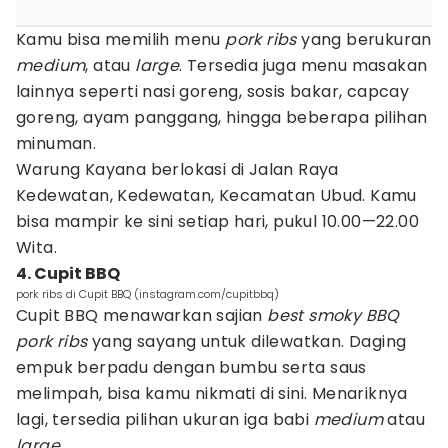
Kamu bisa memilih menu
pork ribs
yang berukuran
medium
, atau
large
. Tersedia juga menu masakan
lainnya seperti nasi goreng, sosis bakar, capcay
goreng, ayam panggang, hingga beberapa pilihan
minuman.
Warung Kayana berlokasi di Jalan Raya
Kedewatan, Kedewatan, Kecamatan Ubud. Kamu
bisa mampir ke sini setiap hari, pukul 10.00—22.00
Wita.
4. Cupit BBQ
pork ribs di Cupit BBQ (instagram.com/cupitbbq)
Cupit BBQ menawarkan sajian
best smoky BBQ
pork ribs
yang sayang untuk dilewatkan. Daging
empuk berpadu dengan bumbu serta saus
melimpah, bisa kamu nikmati di sini. Menariknya
lagi, tersedia pilihan ukuran iga babi
medium
atau
large
.