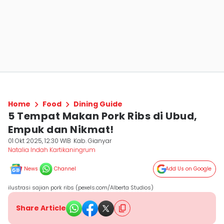
Home
Food
Dining Guide
5 Tempat Makan Pork Ribs di Ubud,
Empuk dan Nikmat!
01 Okt 2025, 12:30 WIB
Kab. Gianyar
Natalia Indah Kartikaningrum
News
Channel
Add Us on Google
ilustrasi sajian pork ribs (pexels.com/Alberta Studios)
Share Article