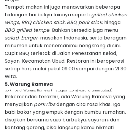
Tempat makan ini juga menawarkan beberapa
hidangan barbekyu lainnya seperti
grilled chicken
wings
,
BBQ chicken stick
,
BBQ pork stick
, hingga
BBQ grilled tempe
. Bahkan tersedia juga menu
salad
,
burger
, masakan Indonesia, serta beragam
minuman untuk menemanimu nongkrong di sini.
Cupit BBQ terletak di Jalan Penestanan Kelod,
Sayan, Kecamatan Ubud. Restoran ini beroperasi
setiap hari, mulai pukul 09.00 sampai dengan 21.30
Wita.
5. Warung Rameva
pork ribs di Warung Rameva (instagram.com/warungramevaubud)
Rekomendasi terakhir, ada Warung Rameva yang
menyajikan
pork ribs
dengan cita rasa khas. Iga
babi bakar yang empuk dengan bumbu rumahan,
disajikan bersama saus barbekyu, sayuran, dan
kentang goreng, bisa langsung kamu nikmati