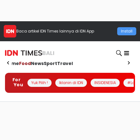
Baca artikel
IDN Times
lainnya di IDN App
Install
BALI
Home
Food
News
Sport
Travel
For
Yuk Pilih !
Iklanin di IDN
INSIDENESIA
#Loka
You