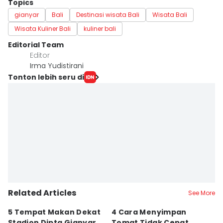
Topics
gianyar
Bali
Destinasi wisata Bali
Wisata Bali
Wisata Kuliner Bali
kuliner bali
Editorial Team
Editor
Irma Yudistirani
Tonton lebih seru di
Related Articles
See More
5 Tempat Makan Dekat
4 Cara Menyimpan
4
Stadion Dipta Gianyar,
Tomat Tidak Cepat
S