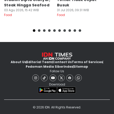
Steak Hingga Seafood
Busuk
31
Fo
03 Agu 2026, 15:42 WIB
31 Jul 2026, 09:31 WIB
Food
Food
About Us
Editorial Team
Contact Us
Terms of Services
Pedoman Media Siber
Index
Sitemap
Follow Us
Download
© 2026 IDN. All Rights Reserved.