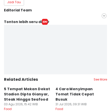
Jadi Tau
Editorial Team
Editor
Tonton lebih seru di
Erick Akbar
Editor
IDN Times Hyperlocal
Related Articles
See More
5 Tempat Makan Dekat
4 Cara Menyimpan
4
Stadion Dipta Gianyar,
Tomat Tidak Cepat
S
Steak Hingga Seafood
Busuk
31
Fo
03 Agu 2026, 15:42 WIB
31 Jul 2026, 09:31 WIB
Food
Food