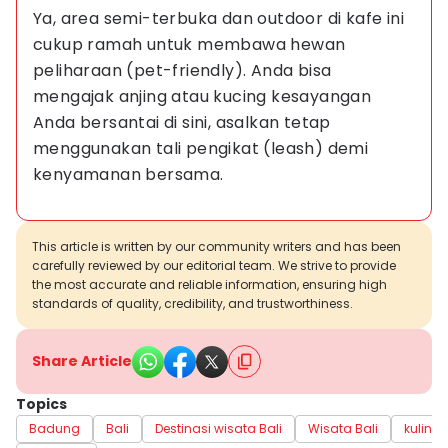
Ya, area semi-terbuka dan outdoor di kafe ini 
cukup ramah untuk membawa hewan 
peliharaan (pet-friendly). Anda bisa 
mengajak anjing atau kucing kesayangan 
Anda bersantai di sini, asalkan tetap 
menggunakan tali pengikat (leash) demi 
kenyamanan bersama.
This article is written by our community writers and has been
carefully reviewed by our editorial team. We strive to provide
the most accurate and reliable information, ensuring high
standards of quality, credibility, and trustworthiness.
Share Article
Topics
Badung
Bali
Destinasi wisata Bali
Wisata Bali
kuliner 