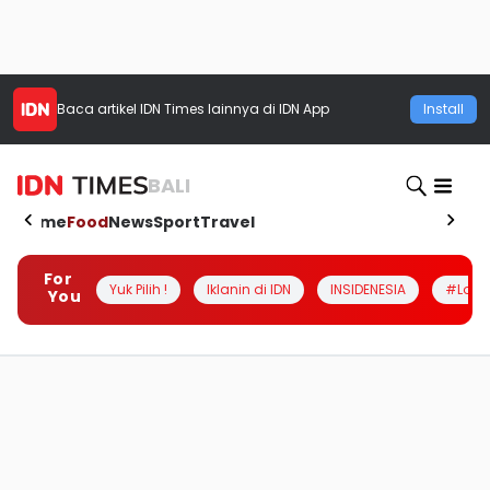
Baca artikel
IDN Times
lainnya di IDN App
Install
BALI
Home
Food
News
Sport
Travel
For
Yuk Pilih !
Iklanin di IDN
INSIDENESIA
#Loka
You