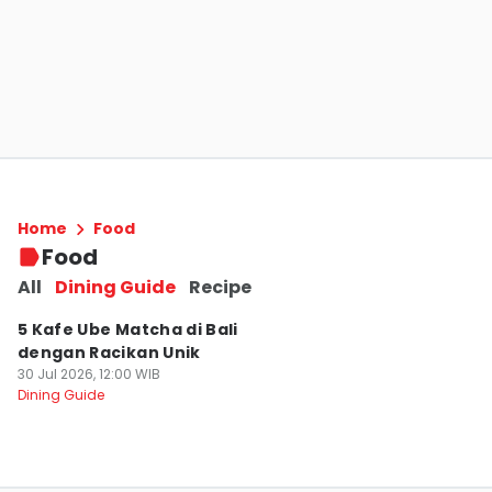
5 Tempat Makan Dekat Stadion Dipta
Gianyar, Steak Hingga Seafood
Home
Food
03 Agu 2026, 15:42 WIB
Food
Dining Guide
All
Dining Guide
Recipe
5 Kafe Ube Matcha di Bali
dengan Racikan Unik
30 Jul 2026, 12:00 WIB
Dining Guide