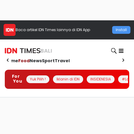
Baca artikel
IDN Times
lainnya di IDN App
Install
BALI
Home
Food
News
Sport
Travel
For
Yuk Pilih !
Iklanin di IDN
INSIDENESIA
#Loka
You