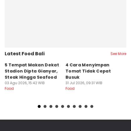
Latest Food Bali
See More
5 Tempat Makan Dekat
4 Cara Menyimpan
4
Stadion Dipta Gianyar,
Tomat Tidak Cepat
S
Steak Hingga Seafood
Busuk
31
Fo
03 Agu 2026, 15:42 WIB
31 Jul 2026, 09:31 WIB
Food
Food