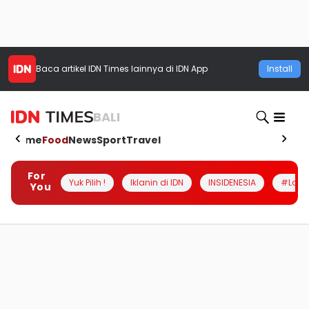
Baca artikel
IDN Times
lainnya di IDN App
Install
BALI
Home
Food
News
Sport
Travel
For
Yuk Pilih !
Iklanin di IDN
INSIDENESIA
#Loka
You