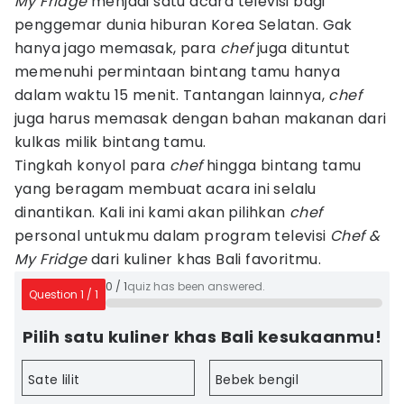
My Fridge
menjadi satu acara televisi bagi
penggemar dunia hiburan Korea Selatan. Gak
hanya jago memasak, para
chef
juga dituntut
memenuhi permintaan bintang tamu hanya
dalam waktu 15 menit. Tantangan lainnya,
chef
juga harus memasak dengan bahan makanan dari
kulkas milik bintang tamu.
Tingkah konyol para
chef
hingga bintang tamu
yang beragam membuat acara ini selalu
dinantikan. Kali ini kami akan pilihkan
chef
personal untukmu dalam program televisi
Chef &
My Fridge
dari kuliner khas Bali favoritmu.
0
/
1
quiz has been answered.
Question
1
/
1
Pilih satu kuliner khas Bali kesukaanmu!
Sate lilit
Bebek bengil