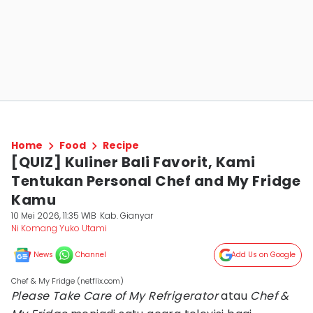
Home
Food
Recipe
[QUIZ] Kuliner Bali Favorit, Kami
Tentukan Personal Chef and My Fridge
Kamu
10 Mei 2026, 11:35 WIB
Kab. Gianyar
Ni Komang Yuko Utami
News
Channel
Add Us on Google
Chef & My Fridge (netflix.com)
Please Take Care of My Refrigerator
atau
Chef &