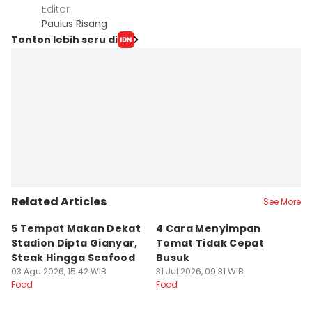
Editor
Paulus Risang
Tonton lebih seru di
Related Articles
See More
5 Tempat Makan Dekat
4 Cara Menyimpan
4
Stadion Dipta Gianyar,
Tomat Tidak Cepat
S
Steak Hingga Seafood
Busuk
31
Fo
03 Agu 2026, 15:42 WIB
31 Jul 2026, 09:31 WIB
Food
Food