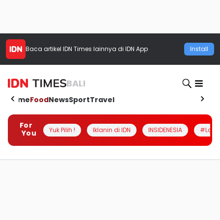
Baca artikel
IDN Times
lainnya di IDN App
Install
BALI
Home
Food
News
Sport
Travel
For
Yuk Pilih !
Iklanin di IDN
INSIDENESIA
#Loka
You