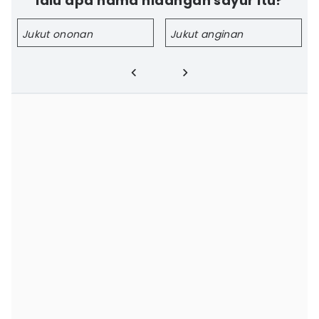
lalu apa nama hidangan sayur itu?
Jukut ononan
Jukut anginan