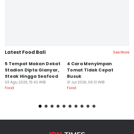
Latest Food Bali
See More
5 Tempat Makan Dekat
4 Cara Menyimpan
4
Stadion Dipta Gianyar,
Tomat Tidak Cepat
S
Steak Hingga Seafood
Busuk
31
Fo
03 Agu 2026, 15:42 WIB
31 Jul 2026, 09:31 WIB
Food
Food