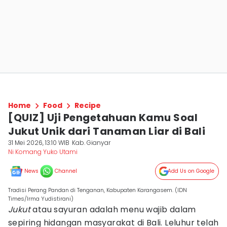
Home
Food
Recipe
[QUIZ] Uji Pengetahuan Kamu Soal
Jukut Unik dari Tanaman Liar di Bali
31 Mei 2026, 13:10 WIB
Kab. Gianyar
Ni Komang Yuko Utami
News
Channel
Add Us on Google
Tradisi Perang Pandan di Tenganan, Kabupaten Karangasem. (IDN
Times/Irma Yudistirani)
Jukut
atau sayuran adalah menu wajib dalam
sepiring hidangan masyarakat di Bali. Leluhur telah