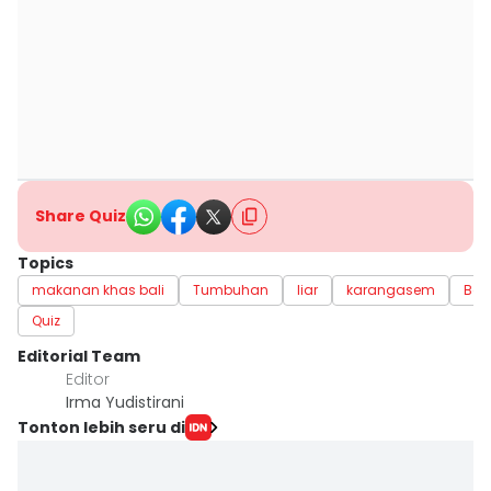
Share Quiz
Topics
makanan khas bali
Tumbuhan
liar
karangasem
Bali
Quiz
Editorial Team
Editor
Irma Yudistirani
Tonton lebih seru di