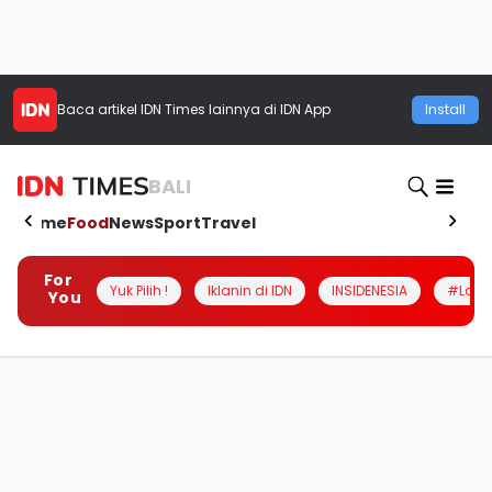
Baca artikel
IDN Times
lainnya di IDN App
Install
BALI
Home
Food
News
Sport
Travel
For
Yuk Pilih !
Iklanin di IDN
INSIDENESIA
#Loka
You