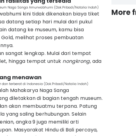
n fasilitas yang tersedia
useum Naga Sanga Amurwabhumi (Dok.Pribadi/Natalia Indah)
More 
humi kini tidak dikenakan biaya tiket
sa datang setiap hari mulai dari pukul
elain datang ke museum, kamu bisa
r Gold, melihat proses pembuatan
annya.
pun sangat lengkap. Mulai dari tempat
ilet, hingga tempat untuk
nongkrong
, ada
 yang menawan
 dan terberat di Indonesia (Dok.Pribadi/Natalia Indah)
adalah Mahakarya Naga Sanga
yang diletakkan di bagian tengah museum.
 dan akan membuatmu terpana. Patung
la yang saling berhubungan. Selain
ian, angka 9 juga memiliki arti
an. Masyarakat Hindu di Bali percaya,