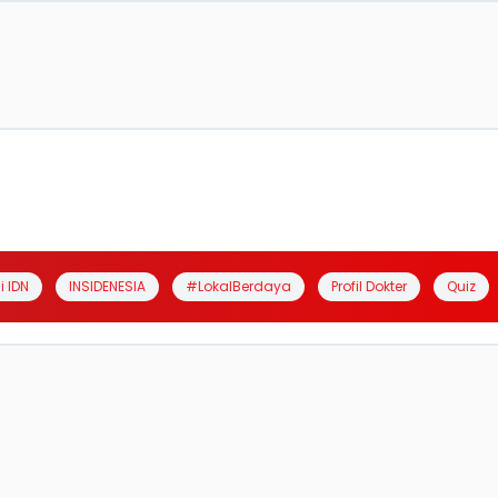
i IDN
INSIDENESIA
#LokalBerdaya
Profil Dokter
Quiz