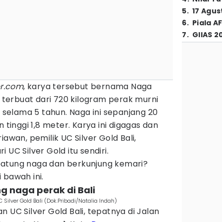
5
.
17 Agus
6
.
Piala A
7
.
GIIAS 2
er.com
, karya tersebut bernama Naga
erbuat dari 720 kilogram perak murni
n selama 5 tahun. Naga ini sepanjang 20
 tinggi 1,8 meter. Karya ini digagas dan
iawan, pemilik UC Silver Gold Bali,
 UC Silver Gold itu sendiri.
patung naga dan berkunjung kemari?
 bawah ini.
g naga perak di Bali
Silver Gold Bali (Dok.Pribadi/Natalia Indah)
 UC Silver Gold Bali, tepatnya di Jalan