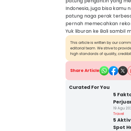
patung pengantin yang me
Indonesia, juga bisa kamu n
patung naga perak terbesar
pernah memecahkan rekor M
Yuk liburan ke Bali sambil 
This article is written by our com
editorial team. We strive to provi
high standards of quality, credibil
Share Article
Curated For You
5 Fakt
Perjua
19 Agu 20
Travel
5 Akti
Spot 