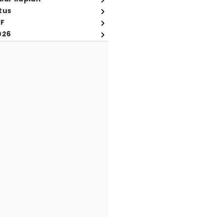
tus
FF
026