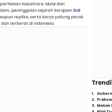
perhiasan Nusantara. Mulai dari
lam, peninggalan sejarah kerajaan
Bali
aupun replika, serta karya patung perak
 dan terberat di Indonesia.
Trendi
1
.
Gubern
2
.
Prabow
3
.
Makan B
4
.
Nilai T