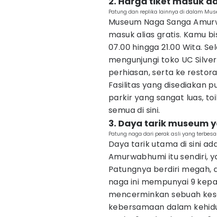
2. Harga tiket masuk da
Patung dan replika lainnya di dalam M
Museum Naga Sanga Amurwab
masuk alias gratis. Kamu bi
07.00 hingga 21.00 Wita. S
mengunjungi toko UC Silve
perhiasan, serta ke restor
Fasilitas yang disediakan 
parkir yang sangat luas, to
semua di sini.
3. Daya tarik museum
Patung naga dari perak asli yang terbesar
Daya tarik utama di sini 
Amurwabhumi itu sendiri, 
Patungnya berdiri megah,
naga ini mempunyai 9 kepa
mencerminkan sebuah kesen
kebersamaan dalam kehidup