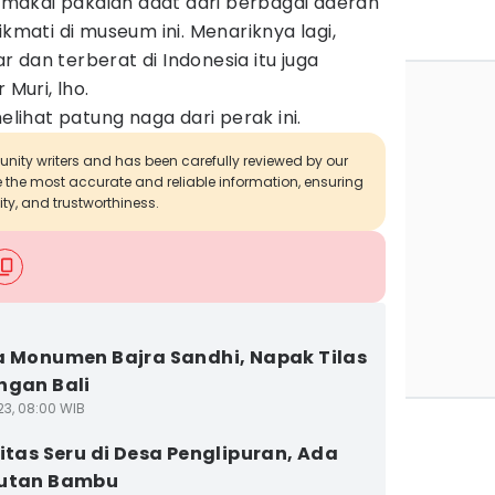
makai pakaian adat dari berbagai daerah
ikmati di museum ini. Menariknya lagi,
 dan terberat di Indonesia itu juga
uri, lho.
melihat patung naga dari perak ini.
munity writers and has been carefully reviewed by our
de the most accurate and reliable information, ensuring
ity, and trustworthiness.
a Monumen Bajra Sandhi, Napak Tilas
ngan Bali
23, 08:00 WIB
vitas Seru di Desa Penglipuran, Ada
Hutan Bambu