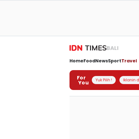
BALI
Home
Food
News
Sport
Travel
For
Yuk Pilih !
Iklanin d
You