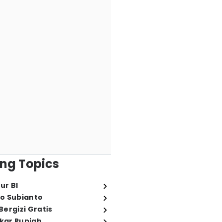
ng Topics
ur BI
o Subianto
ergizi Gratis
ukar Rupiah