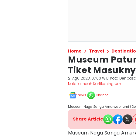
Home
Travel
Destinati
Museum Patung
Tiket Masukny
21 Agu 2023, 07:00 WIB
Kota Denpasa
Natalia Indah Kartikaningrum
News
Channel
Museum Naga Sanga Amurwabhumi (Dok.P
Share Article
Museum Naga Sanga Amur