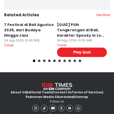
Related Articles
See More
7 Festival di Bali Agustus
[QUIZ] Pilih
R
2026, dari Budaya
Tongkrongan di Bali,
U
Hingga Jazz
karakter Spooky in Love
d
04 Agu 2026, 10:46 WIB
Ini Mirip Kamu
04 Agu 2026, 10:25 WIB
y
03
Travel
Travel
Tr
Play Quiz
About Us
Editorial Team
Contact Us
Terms of Services
Pedoman Media Siber
Index
Sitemap
Follow Us