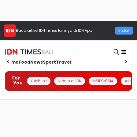
Baca artikel
IDN Times
lainnya di IDN App
Install
BALI
Home
Food
News
Sport
Travel
For
Yuk Pilih !
Iklanin di IDN
INSIDENESIA
#Loka
You