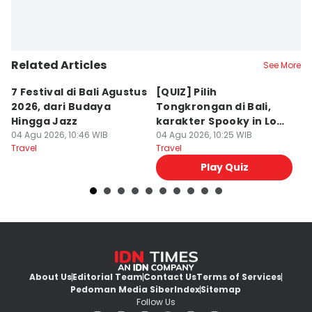
Related Articles
See More
7 Festival di Bali Agustus
[QUIZ] Pilih
R
2026, dari Budaya
Tongkrongan di Bali,
U
Hingga Jazz
karakter Spooky in Love
d
04 Agu 2026, 10:46 WIB
Ini Mirip Kamu
04 Agu 2026, 10:25 WIB
y
03
Travel
Travel
Tr
Play Quiz
About Us
Editorial Team
Contact Us
Terms of Services
Pedoman Media Siber
Index
Sitemap
Follow Us