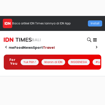
Baca artikel
IDN Times
lainnya di IDN App
Install
BALI
Home
Food
News
Sport
Travel
For
Yuk Pilih !
Iklanin di IDN
INSIDENESIA
#Loka
You