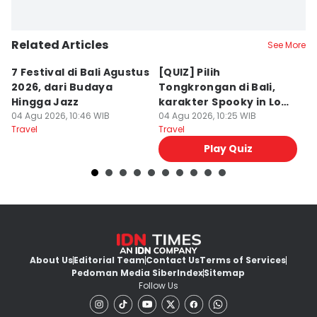
Related Articles
See More
7 Festival di Bali Agustus
[QUIZ] Pilih
R
2026, dari Budaya
Tongkrongan di Bali,
U
Hingga Jazz
karakter Spooky in Love
d
04 Agu 2026, 10:46 WIB
Ini Mirip Kamu
04 Agu 2026, 10:25 WIB
y
03
Travel
Travel
Tr
Play Quiz
About Us
Editorial Team
Contact Us
Terms of Services
Pedoman Media Siber
Index
Sitemap
Follow Us