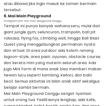
atau dibawa jika ingin masuk ke taman bermain
tersebut.
6. Mai Main Playground
Instagram.com mai main playground canggu
Tempat ini punya banyak wahana seru, mulai dari
giant jungle gym, seluncuran, trampolin, ball pit
raksasa, flying fox, climbing wall, hingga Ball Blast
Quest yang menggabungkan permainan nyata
dan virtual. Di area outdoor ada kolam renang
lagoon-style, area pasir, ayunan, obstacle course,
dan kereta mini yang muterin seluruh area. Ada
juga Mini Farm di mana anak bisa memberi makan
hewan lucu seperti kambing, kelinci, dan babi
kecil. Semua aktivitas ini bikin anak aktif sekaligus
belajar sambil bermain.
Mai Main Playground Canggu sangat nyaman
untuk orang tua. Fasilitasnya lengkap, ada kafe,
ruang istirahat, toilet bersih, parkir luas, dan area