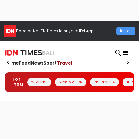
Baca artikel
IDN Times
lainnya di IDN App
Install
BALI
Home
Food
News
Sport
Travel
For
Yuk Pilih !
Iklanin di IDN
INSIDENESIA
#Loka
You