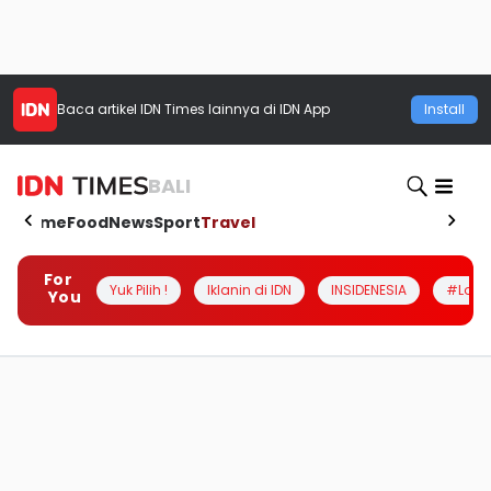
Baca artikel
IDN Times
lainnya di IDN App
Install
BALI
Home
Food
News
Sport
Travel
For
Yuk Pilih !
Iklanin di IDN
INSIDENESIA
#Loka
You