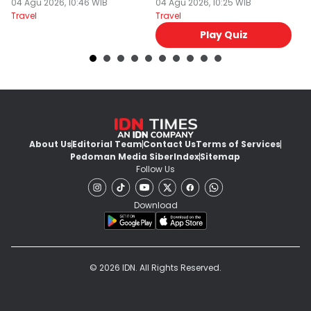
04 Agu 2026, 10:46 WIB
Ini Mirip Kamu
04 Agu 2026, 10:25 WIB
y
03
Travel
Travel
Tr
Play Quiz
About Us
Editorial Team
Contact Us
Terms of Services
Pedoman Media Siber
Index
Sitemap
Follow Us
Download
© 2026 IDN. All Rights Reserved.