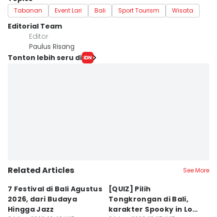
Tabanan
Event Lari
Bali
Sport Tourism
Wisata
Editorial Team
Editor
Paulus Risang
Tonton lebih seru di
Related Articles
See More
7 Festival di Bali Agustus
[QUIZ] Pilih
R
2026, dari Budaya
Tongkrongan di Bali,
U
Hingga Jazz
karakter Spooky in Love
d