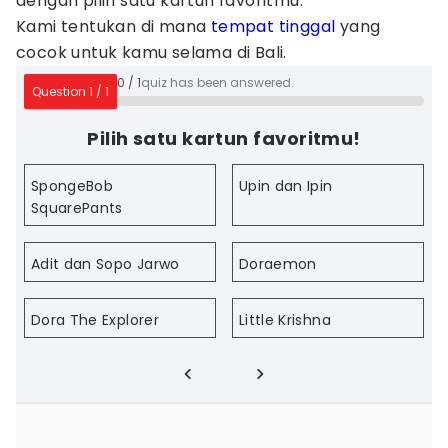
dengan pilih satu kartun favoritmu.
Kami tentukan di mana
tempat tinggal
yang
cocok untuk kamu selama di Bali.
0
/
1
quiz has been answered.
Question
1
/
1
Pilih satu kartun favoritmu!
SpongeBob
Upin dan Ipin
SquarePants
Adit dan Sopo Jarwo
Doraemon
Dora The Explorer
Little Krishna