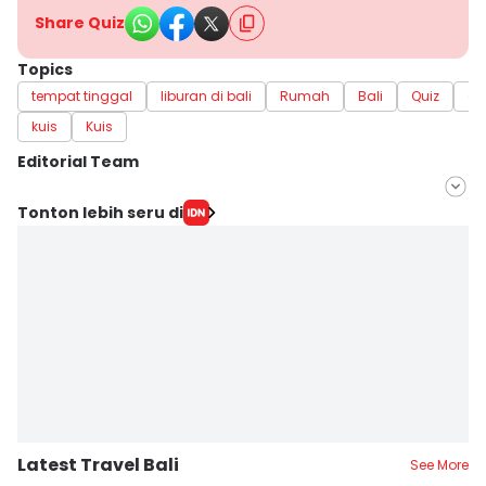
Share Quiz
Topics
tempat tinggal
liburan di bali
Rumah
Bali
Quiz
qu
kuis
Kuis
Editorial Team
Editor
Tonton lebih seru di
Irma Yudistirani
Editor
Erick Akbar
Latest Travel Bali
See More