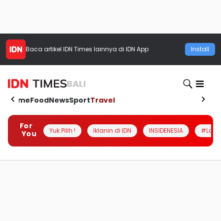
Baca artikel
IDN Times
lainnya di IDN App
Install
BALI
Home
Food
News
Sport
Travel
For
Yuk Pilih !
Iklanin di IDN
INSIDENESIA
#Loka
You