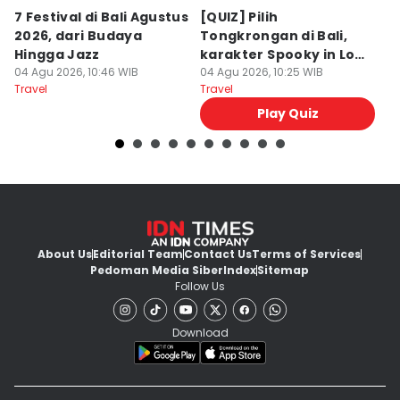
7 Festival di Bali Agustus
[QUIZ] Pilih
R
2026, dari Budaya
Tongkrongan di Bali,
U
Hingga Jazz
karakter Spooky in Love
d
04 Agu 2026, 10:46 WIB
Ini Mirip Kamu
04 Agu 2026, 10:25 WIB
y
03
Travel
Travel
Tr
Play Quiz
About Us
Editorial Team
Contact Us
Terms of Services
Pedoman Media Siber
Index
Sitemap
Follow Us
Download