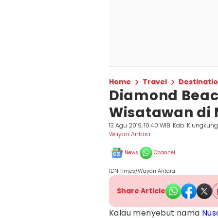
Home
Travel
Destinati
Diamond Beach
Wisatawan di 
13 Agu 2019, 10:40 WIB
Kab. Klungkun
Wayan Antara
News
Channel
IDN Times/Wayan Antara
Share Article
Kalau menyebut nama
Nus