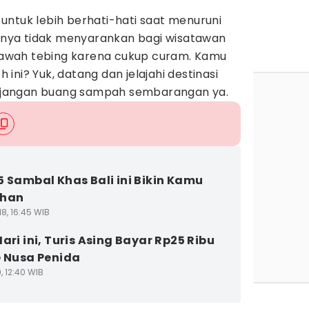
untuk lebih berhati-hati saat menuruni
irinya tidak menyarankan bagi wisatawan
e bawah tebing karena cukup curam. Kamu
ini? Yuk, datang dan jelajahi destinasi
pi jangan buang sampah sembarangan ya.
5 Sambal Khas Bali ini Bikin Kamu
ihan
8, 16:45 WIB
ari ini, Turis Asing Bayar Rp25 Ribu
e Nusa Penida
9, 12:40 WIB