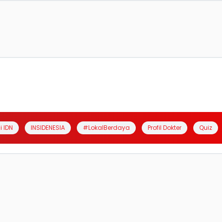
i IDN
INSIDENESIA
#LokalBerdaya
Profil Dokter
Quiz