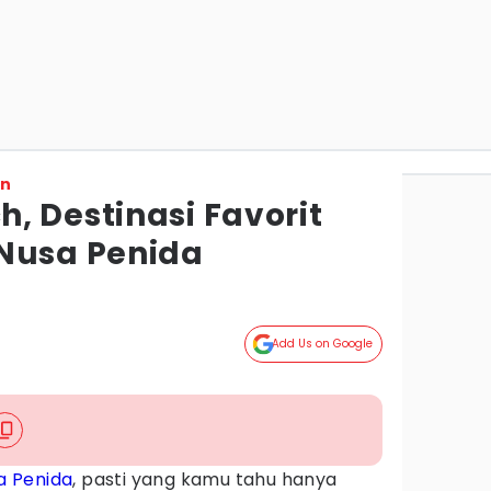
on
, Destinasi Favorit
Nusa Penida
g
Add Us on Google
a Penida
, pasti yang kamu tahu hanya