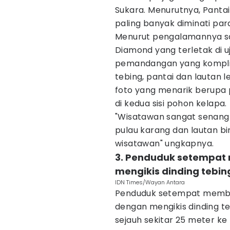
Sukara. Menurutnya, Pantai
paling banyak diminati par
Menurut pengalamannya sa
Diamond yang terletak di u
pemandangan yang komplit
tebing, pantai dan lautan
foto yang menarik berupa 
di kedua sisi pohon kelapa.
"Wisatawan sangat senang
pulau karang dan lautan bi
wisatawan" ungkapnya.
3. Penduduk setempat
mengikis dinding tebin
IDN Times/Wayan Antara
Penduduk setempat membuk
dengan mengikis dinding t
sejauh sekitar 25 meter k