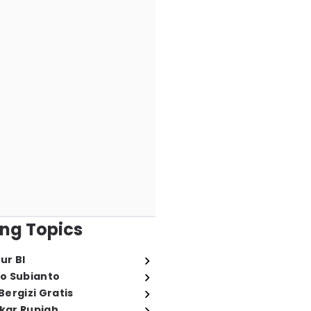
ng Topics
ur BI
o Subianto
ergizi Gratis
ukar Rupiah