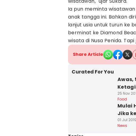
wisatawan," ujar Sukara.
Ia pun meminta wisatawan 
anak tangga ini. Bahkan d
lanjut usia untuk turun k
berminat ke Diamond Beach 
wisata di Nusa Penida. Ta
Share Article
Curated For You
Awas, 
Ketag
25 Nov 201
Food
Mulai H
Jika k
01 Jul 201
News