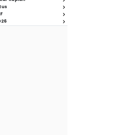
tus
FF
026