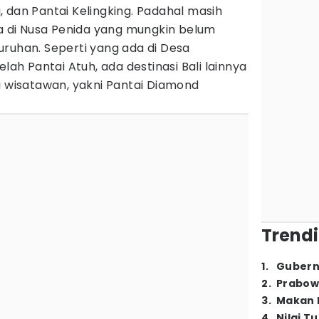
 dan Pantai Kelingking. Padahal masih
ta di Nusa Penida yang mungkin belum
ruhan. Seperti yang ada di Desa
elah Pantai Atuh, ada destinasi Bali lainnya
i wisatawan, yakni Pantai Diamond
Trendi
1
.
Gubern
2
.
Prabow
3
.
Makan B
4
.
Nilai T