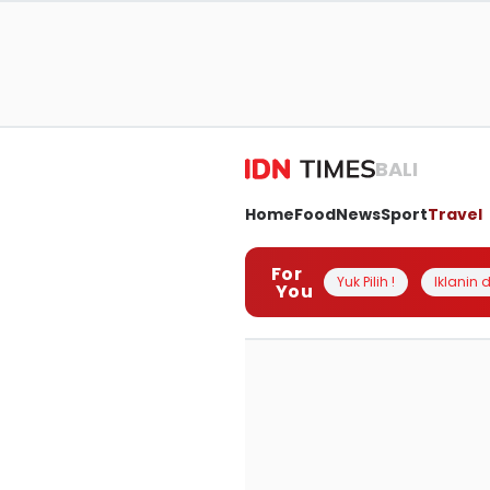
BALI
Home
Food
News
Sport
Travel
For
Yuk Pilih !
Iklanin d
You