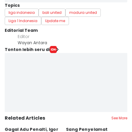
Topics
liga indonesia
bali united
madura united
Liga 1 Indonesia
Update me
Editorial Team
Editor
Wayan Antara
Tonton lebih seru di
Related Articles
See More
Gagal Adu Penalti, Igor
Sang Penyelamat
P