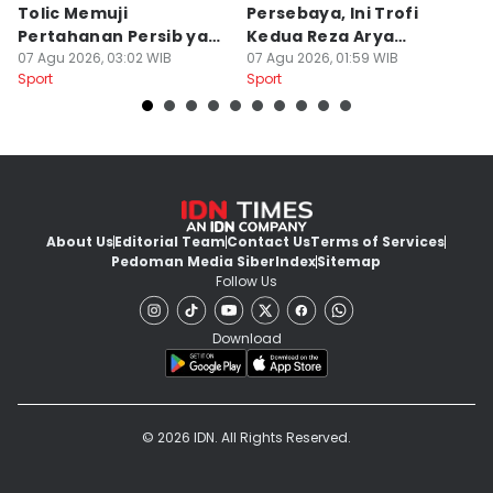
Tolic Memuji
Persebaya, Ini Trofi
P
Pertahanan Persib yang
Kedua Reza Arya
A
Solid
07 Agu 2026, 03:02 WIB
Bersama Tavares
07 Agu 2026, 01:59 WIB
06
Sport
Sport
Sp
About Us
Editorial Team
Contact Us
Terms of Services
Pedoman Media Siber
Index
Sitemap
Follow Us
Download
© 2026 IDN. All Rights Reserved.