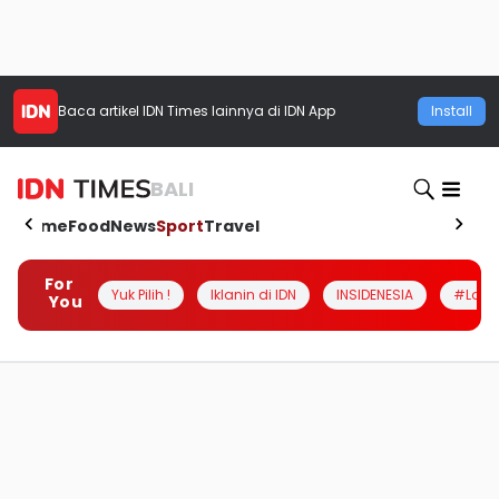
Baca artikel
IDN Times
lainnya di IDN App
Install
BALI
Home
Food
News
Sport
Travel
For
Yuk Pilih !
Iklanin di IDN
INSIDENESIA
#Loka
You