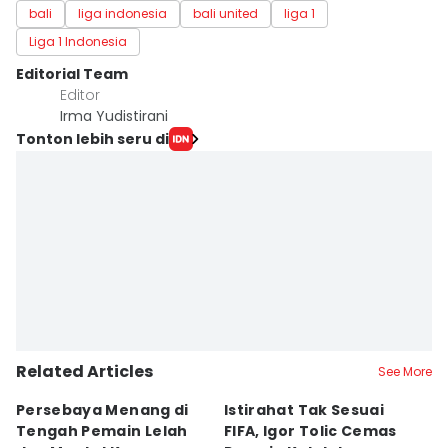
bali
liga indonesia
bali united
liga 1
Liga 1 Indonesia
Editorial Team
Editor
Irma Yudistirani
Tonton lebih seru di
Related Articles
See More
Persebaya Menang di
Istirahat Tak Sesuai
Pe
Tengah Pemain Lelah
FIFA, Igor Tolic Cemas
T