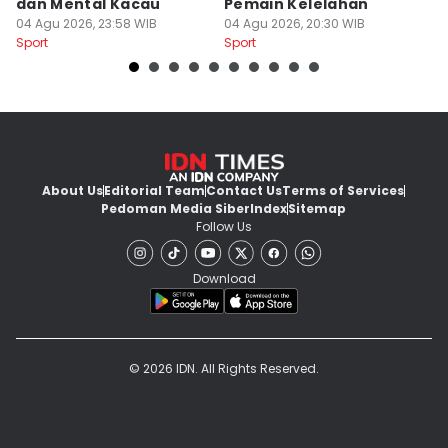
dan Mental Kacau
Pemain Kelelahan
B
04 Agu 2026, 23:58 WIB
04 Agu 2026, 20:30 WIB
04
Sport
Sport
Sp
About Us
Editorial Team
Contact Us
Terms of Services
Pedoman Media Siber
Index
Sitemap
Follow Us
Download
© 2026 IDN. All Rights Reserved.