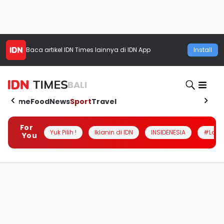
Baca artikel
IDN Times
lainnya di IDN App
Install
BALI
Home
Food
News
Sport
Travel
For
Yuk Pilih !
Iklanin di IDN
INSIDENESIA
#Loka
You