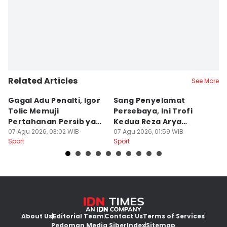
Related Articles
See More
Gagal Adu Penalti, Igor
Sang Penyelamat
P
Tolic Memuji
Persebaya, Ini Trofi
P
Pertahanan Persib yang
Kedua Reza Arya
A
Solid
07 Agu 2026, 03:02 WIB
Bersama Tavares
07 Agu 2026, 01:59 WIB
06
Sport
Sport
Sp
About Us
Editorial Team
Contact Us
Terms of Services
Pedoman Media Siber
Index
Sitemap