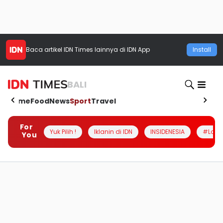
Baca artikel
IDN Times
lainnya di IDN App
Install
BALI
Home
Food
News
Sport
Travel
For
Yuk Pilih !
Iklanin di IDN
INSIDENESIA
#Loka
You