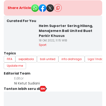
Share Article
Curated For You
Helm Suporter Sering Hilang,
Manajemen Bali United Buat
Parkir Khusus
18 Okt 2022, 11:15 WIB
Sport
Topics
FIFA
sepakbola
bali united
info olahraga
Liga 1 Indon
Update me
Editorial Team
Editor
Ni Ketut Sudiani
Tonton lebih seru di