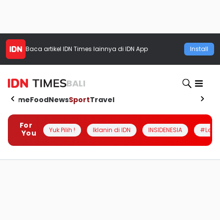
Baca artikel
IDN Times
lainnya di IDN App
Install
BALI
Home
Food
News
Sport
Travel
For
Yuk Pilih !
Iklanin di IDN
INSIDENESIA
#Loka
You