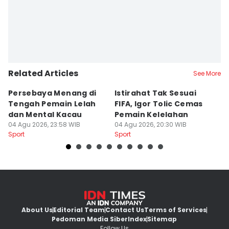
Related Articles
See More
Persebaya Menang di
Istirahat Tak Sesuai
Pe
Tengah Pemain Lelah
FIFA, Igor Tolic Cemas
T
dan Mental Kacau
Pemain Kelelahan
B
04 Agu 2026, 23:58 WIB
04 Agu 2026, 20:30 WIB
04
Sport
Sport
Sp
About Us
Editorial Team
Contact Us
Terms of Services
Pedoman Media Siber
Index
Sitemap
Follow Us