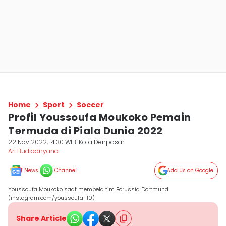
Home
Sport
Soccer
Profil Youssoufa Moukoko Pemain
Termuda di Piala Dunia 2022
22 Nov 2022, 14:30 WIB
Kota Denpasar
Ari Budiadnyana
News
Channel
Add Us on Google
Youssoufa Moukoko saat membela tim Borussia Dortmund.
(instagram.com/youssoufa_10)
Share Article