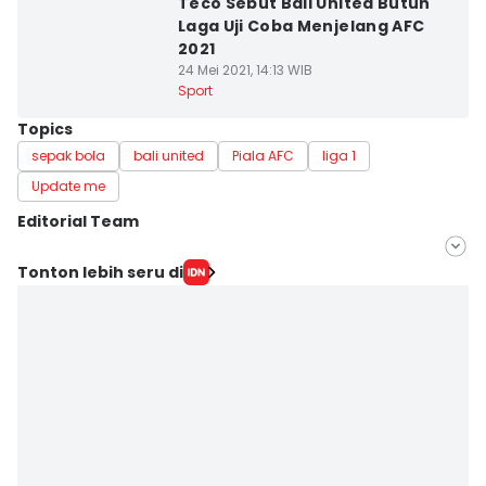
Teco Sebut Bali United Butuh
Laga Uji Coba Menjelang AFC
2021
24 Mei 2021, 14:13 WIB
Sport
Topics
sepak bola
bali united
Piala AFC
liga 1
Update me
Editorial Team
Editor
Tonton lebih seru di
Ni Ketut Sudiani
Editor
Jumawan Syahrudin