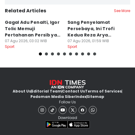
Related Articles
See More
Gagal Adu Penalti, Igor
Sang Penyelamat
P
Tolic Memuji
Persebaya, Ini Trofi
P
Pertahanan Persib yang
Kedua Reza Arya
A
Solid
07 Agu 2026, 03:02 WIB
Bersama Tavares
07 Agu 2026, 01:59 WIB
06
Sport
Sport
Sp
About Us
Editorial Team
Contact Us
Terms of Services
Pedoman Media Siber
Index
Sitemap
Follow Us
Download