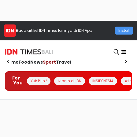
Baca artikel
IDN Times
lainnya di IDN App
Install
BALI
Home
Food
News
Sport
Travel
For
Yuk Pilih !
Iklanin di IDN
INSIDENESIA
#Loka
You