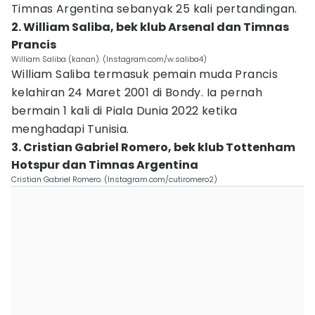
Timnas Argentina sebanyak 25 kali pertandingan.
2. William Saliba, bek klub Arsenal dan Timnas
Prancis
William Saliba (kanan). (Instagram.com/w.saliba4)
William Saliba termasuk pemain muda Prancis
kelahiran 24 Maret 2001 di Bondy. Ia pernah
bermain 1 kali di Piala Dunia 2022 ketika
menghadapi Tunisia.
3. Cristian Gabriel Romero, bek klub Tottenham
Hotspur dan Timnas Argentina
Cristian Gabriel Romero. (Instagram.com/cutiromero2)