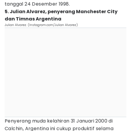
tanggal 24 Desember 1998.
5. Julian Alvarez, penyerang Manchester City
dan Timnas Argentina
Julian Alvarez. (Instagram.com/Julian Alvarez)
Penyerang muda kelahiran 31 Januari 2000 di
Calchin, Argentina ini cukup produktif selama