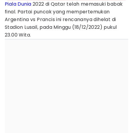
Piala Dunia
2022 di Qatar telah memasuki babak
final. Partai puncak yang mempertemukan
Argentina vs Prancis ini rencananya dihelat di
Stadion Lusail, pada Minggu (18/12/2022) pukul
23.00 Wita.