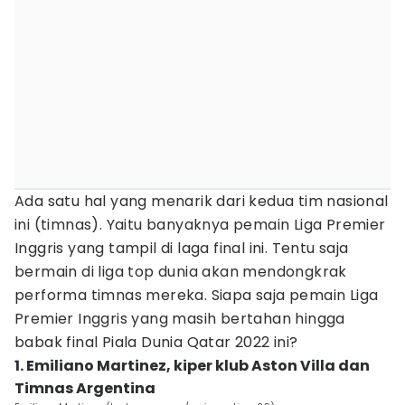
Ada satu hal yang menarik dari kedua tim nasional
ini (timnas). Yaitu banyaknya pemain Liga Premier
Inggris yang tampil di laga final ini. Tentu saja
bermain di liga top dunia akan mendongkrak
performa timnas mereka. Siapa saja pemain Liga
Premier Inggris yang masih bertahan hingga
babak final Piala Dunia Qatar 2022 ini?
1. Emiliano Martinez, kiper klub Aston Villa dan
Timnas Argentina