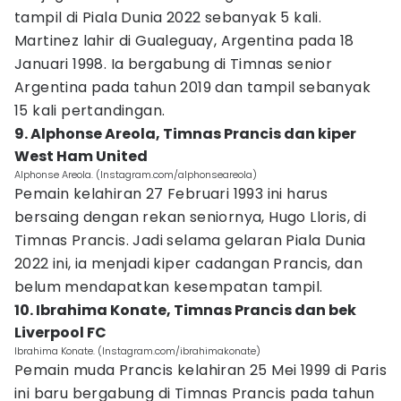
tampil di Piala Dunia 2022 sebanyak 5 kali.
Martinez lahir di Gualeguay, Argentina pada 18
Januari 1998. Ia bergabung di Timnas senior
Argentina pada tahun 2019 dan tampil sebanyak
15 kali pertandingan.
9. Alphonse Areola, Timnas Prancis dan kiper
West Ham United
Alphonse Areola. (Instagram.com/alphonseareola)
Pemain kelahiran 27 Februari 1993 ini harus
bersaing dengan rekan seniornya, Hugo Lloris, di
Timnas Prancis. Jadi selama gelaran Piala Dunia
2022 ini, ia menjadi kiper cadangan Prancis, dan
belum mendapatkan kesempatan tampil.
10. Ibrahima Konate, Timnas Prancis dan bek
Liverpool FC
Ibrahima Konate. (Instagram.com/ibrahimakonate)
Pemain muda Prancis kelahiran 25 Mei 1999 di Paris
ini baru bergabung di Timnas Prancis pada tahun