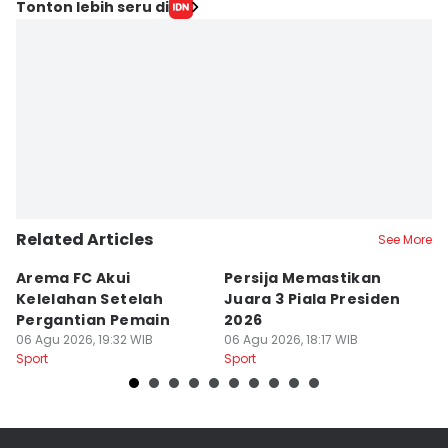
Tonton lebih seru di
Related Articles
See More
Arema FC Akui
Persija Memastikan
P
Kelelahan Setelah
Juara 3 Piala Presiden
T
Pergantian Pemain
2026
d
06 Agu 2026, 19:32 WIB
06 Agu 2026, 18:17 WIB
04
Sport
Sport
Sp