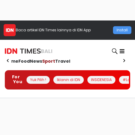
Baca artikel
IDN Times
lainnya di IDN App
Install
BALI
Home
Food
News
Sport
Travel
For
Yuk Pilih !
Iklanin di IDN
INSIDENESIA
#Loka
You